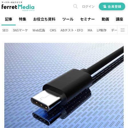
ログイン
会員登録
記事
特集
お役立ち資料
ツール
セミナー
動画
講座
SEO
SNSマーケ
Web広告
CMS
ABテスト・EFO
MA
LP制作
データ分析