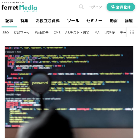
ログイン
会員登録
記事
特集
お役立ち資料
ツール
セミナー
動画
講座
SEO
SNSマーケ
Web広告
CMS
ABテスト・EFO
MA
LP制作
データ分析