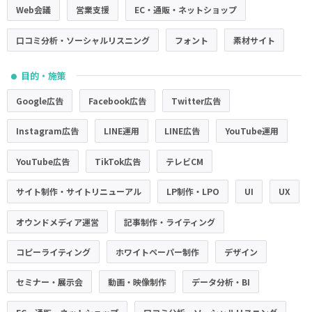
Web会議
営業支援
EC・通販・ネットショップ
口コミ分析・ソーシャルリスニング
フォント
素材サイト
目的・施策
●
Google広告
Facebook広告
Twitter広告
Instagram広告
LINE運用
LINE広告
YouTube運用
YouTube広告
TikTok広告
テレビCM
サイト制作・サイトリニューアル
LP制作・LPO
UI
UX
オウンドメディア運営
記事制作・ライティング
コピーライティング
ホワイトペーパー制作
デザイン
セミナー・展示会
動画・映像制作
データ分析・BI