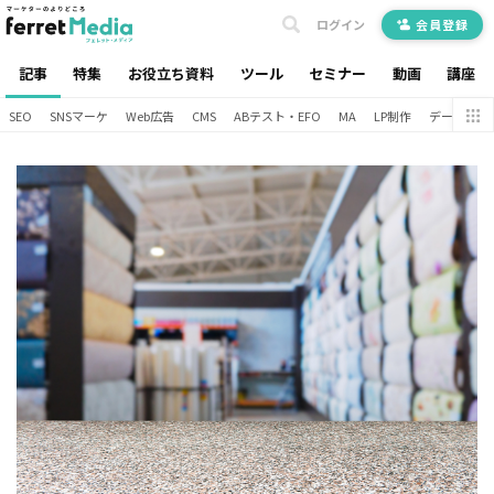
ログイン
会員登録
記事
特集
お役立ち資料
ツール
セミナー
動画
講座
SEO
SNSマーケ
Web広告
CMS
ABテスト・EFO
MA
LP制作
データ分析