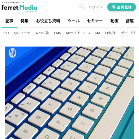
ログイン
会員登録
記事
特集
お役立ち資料
ツール
セミナー
動画
講座
SEO
SNSマーケ
Web広告
CMS
ABテスト・EFO
MA
LP制作
データ分析