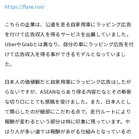
https://flare.run/
こちらの企業は、公道を走る自家用車にラッピング
広告
を付けて
広告
収入を得るサービスを出展していました。
UberやGrabとは異なり、自分の車にラッピング
広告
を付
けて
広告
収入を得る事ができるモデルとなっていまし
た。
日本人の価値観だと自家用車にラッピング
広告
はしたが
らないですが、ASEANならあり得る内容だなとその斬新
な切り口にとても感銘を受けました。また、日本人とし
て関心したのが細部にこだわる点で、走行ルートにより
報酬が変わるという部分は特に印象に残っています。や
はり人が多い道では報酬があがる仕組みとなっているの