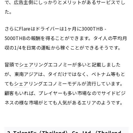
で、
広告
主側にしっかりとメリットがあるサービスでし
た。
さらにFlareはドライバーは1ヶ月に3000THB -
5000THBの報酬を得ることができます。タイ人の平均月
収の1/4を日常の運転から稼ぐことができるそうです。
冒頭で
シェア
リングエコノミーが多いと記載しました
が、東南アジアは、タイだけではなく、ベトナム等もと
ても
シェア
リングエコノミーモデルが流行しています。
顧客もいれば、プレイヤーも多い市場なのでサイドビジ
ネスの様な市場がとても人気があるエリアのようです。
2. TalentEx（Thailand） Co.,Ltd.（Thailand