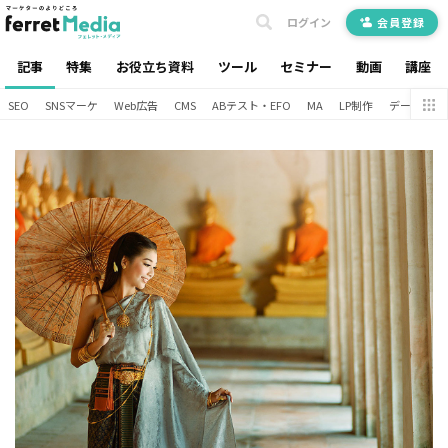
ログイン
会員登録
記事
特集
お役立ち資料
ツール
セミナー
動画
講座
SEO
SNSマーケ
Web広告
CMS
ABテスト・EFO
MA
LP制作
データ分析