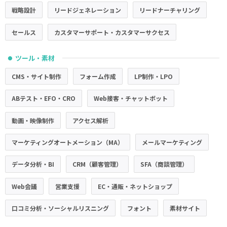
戦略設計
リードジェネレーション
リードナーチャリング
セールス
カスタマーサポート・カスタマーサクセス
ツール・素材
●
CMS・サイト制作
フォーム作成
LP制作・LPO
ABテスト・EFO・CRO
Web接客・チャットボット
動画・映像制作
アクセス解析
マーケティングオートメーション（MA）
メールマーケティング
データ分析・BI
CRM（顧客管理）
SFA（商談管理）
Web会議
営業支援
EC・通販・ネットショップ
口コミ分析・ソーシャルリスニング
フォント
素材サイト