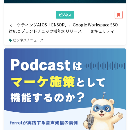
ビジネス
マーケティングAI OS「ENSOR」、Google Workspace SSO
対応とブランドチェック機能をリリース──セキュリティ強
化と広告配信前の自動コンプラ検知を一体で実現
ビジネス / ニュース