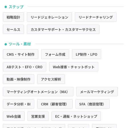
ステップ
●
戦略設計
リードジェネレーション
リードナーチャリング
セールス
カスタマーサポート・カスタマーサクセス
ツール・素材
●
CMS・サイト制作
フォーム作成
LP制作・LPO
ABテスト・EFO・CRO
Web接客・チャットボット
動画・映像制作
アクセス解析
マーケティングオートメーション（MA）
メールマーケティング
データ分析・BI
CRM（顧客管理）
SFA（商談管理）
Web会議
営業支援
EC・通販・ネットショップ