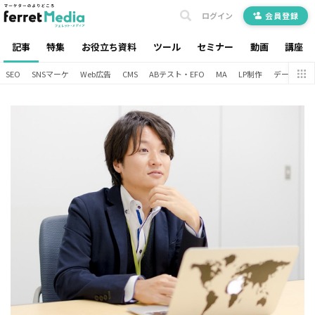
ログイン
会員登録
記事
特集
お役立ち資料
ツール
セミナー
動画
講座
SEO
SNSマーケ
Web広告
CMS
ABテスト・EFO
MA
LP制作
データ分析