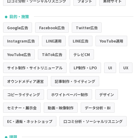
口コミ分析・ソーシャルリスニング
フォント
素材サイト
目的・施策
●
Google広告
Facebook広告
Twitter広告
Instagram広告
LINE運用
LINE広告
YouTube運用
YouTube広告
TikTok広告
テレビCM
サイト制作・サイトリニューアル
LP制作・LPO
UI
UX
オウンドメディア運営
記事制作・ライティング
コピーライティング
ホワイトペーパー制作
デザイン
セミナー・展示会
動画・映像制作
データ分析・BI
EC・通販・ネットショップ
口コミ分析・ソーシャルリスニング
課題
●