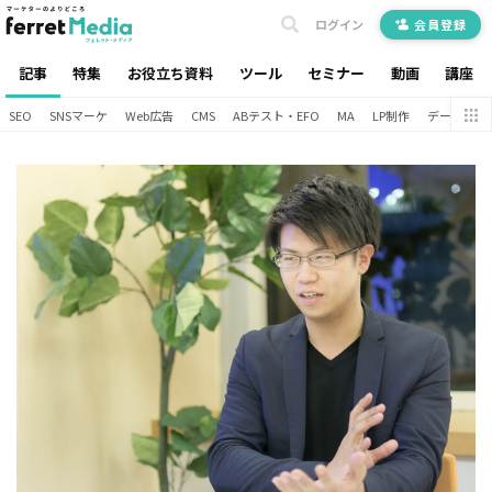
ログイン
会員登録
記事
特集
お役立ち資料
ツール
セミナー
動画
講座
SEO
SNSマーケ
Web広告
CMS
ABテスト・EFO
MA
LP制作
データ分析