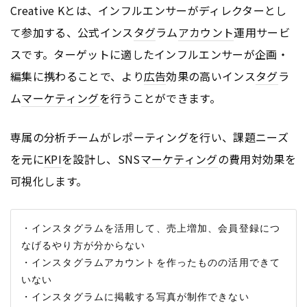
Creative Kとは、インフルエンサーがディレクターとし
て参加する、公式インス
タグ
ラム
アカウント
運用サービ
スです。ターゲットに適したインフルエンサーが企画・
編集に携わることで、より
広告
効果の高いインス
タグ
ラ
ム
マーケティング
を行うことができます。
専属の分析チームがレポーティングを行い、課題ニーズ
を元に
KPI
を設計し、SNS
マーケティング
の費用対効果を
可視化します。
・インスタグラムを活用して、売上増加、会員登録につ
なげるやり方が分からない

・インスタグラムアカウントを作ったものの活用できて
いない

・インスタグラムに掲載する写真が制作できない
