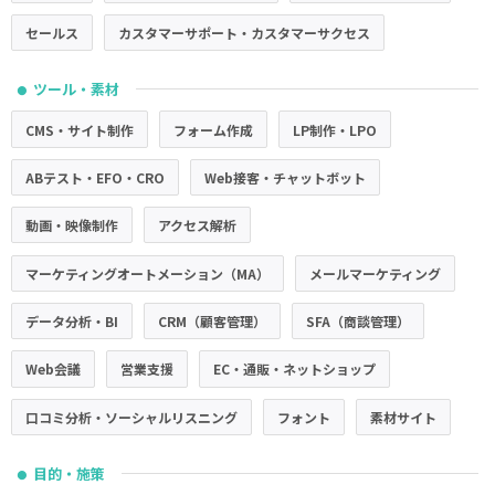
セールス
カスタマーサポート・カスタマーサクセス
ツール・素材
●
CMS・サイト制作
フォーム作成
LP制作・LPO
ABテスト・EFO・CRO
Web接客・チャットボット
動画・映像制作
アクセス解析
マーケティングオートメーション（MA）
メールマーケティング
データ分析・BI
CRM（顧客管理）
SFA（商談管理）
Web会議
営業支援
EC・通販・ネットショップ
口コミ分析・ソーシャルリスニング
フォント
素材サイト
目的・施策
●