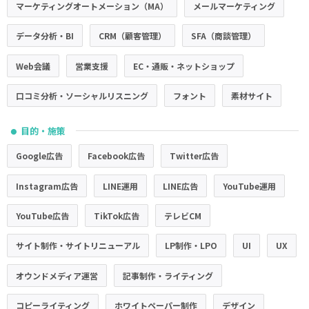
マーケティングオートメーション（MA）
メールマーケティング
データ分析・BI
CRM（顧客管理）
SFA（商談管理）
Web会議
営業支援
EC・通販・ネットショップ
口コミ分析・ソーシャルリスニング
フォント
素材サイト
目的・施策
●
Google広告
Facebook広告
Twitter広告
Instagram広告
LINE運用
LINE広告
YouTube運用
YouTube広告
TikTok広告
テレビCM
サイト制作・サイトリニューアル
LP制作・LPO
UI
UX
オウンドメディア運営
記事制作・ライティング
コピーライティング
ホワイトペーパー制作
デザイン