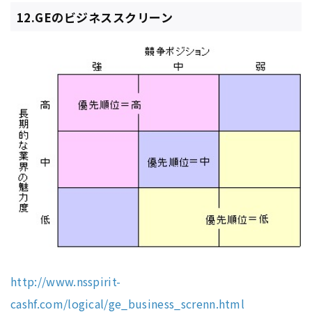
12.GEのビジネススクリーン
http://www.nsspirit-
cashf.com/logical/ge_business_screnn.html