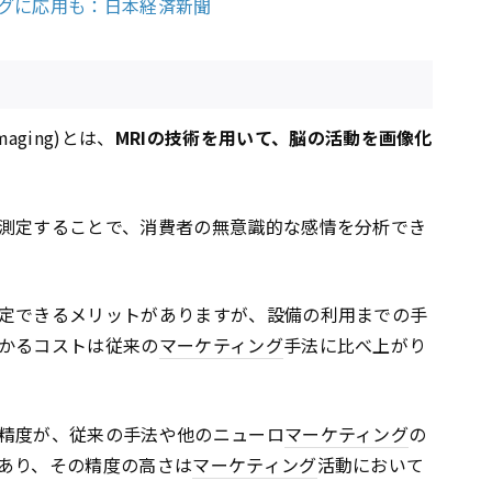
グに応用も：日本経済新聞
e imaging)とは、
MRIの技術を用いて、脳の活動を画像化
測定することで、消費者の無意識的な感情を分析でき
定できるメリットがありますが、設備の利用までの手
かるコストは従来の
マーケティング
手法に比べ上がり
精度が、従来の手法や他のニューロ
マーケティング
の
あり、その精度の高さは
マーケティング
活動において