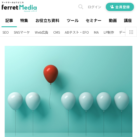
ログイン
会員登録
記事
特集
お役立ち資料
ツール
セミナー
動画
講座
SEO
SNSマーケ
Web広告
CMS
ABテスト・EFO
MA
LP制作
データ分析