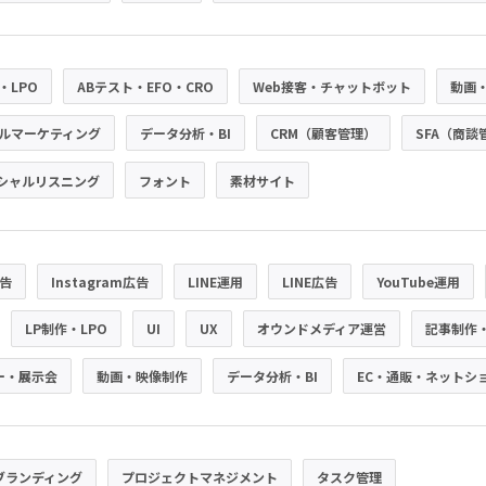
・LPO
ABテスト・EFO・CRO
Web接客・チャットボット
動画
ルマーケティング
データ分析・BI
CRM（顧客管理）
SFA（商談
シャルリスニング
フォント
素材サイト
広告
Instagram広告
LINE運用
LINE広告
YouTube運用
LP制作・LPO
UI
UX
オウンドメディア運営
記事制作
ー・展示会
動画・映像制作
データ分析・BI
EC・通販・ネットシ
ブランディング
プロジェクトマネジメント
タスク管理