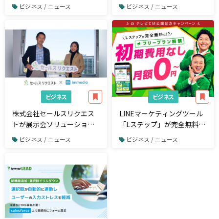
の新しいSEO戦略を徹底解
活用した中小企業のデジタ
ビジネス / ニュース
ビジネス / ニュース
説
ルマーケティング人材育成
支援を開始
ビジネス
ビジネス
株式会社セールスリクエス
LINEマーケティングツール
トが展示会ソリューション
「Lステップ」が完全無料
「immedio Forms」を導入
に！初期費用0円・月額0円
ビジネス / ニュース
ビジネス / ニュース
のフリープランが解禁