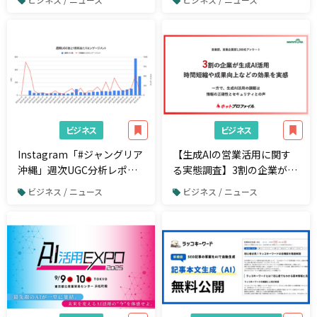
「Metareal ソーシャルメデ
リストを無料公開
ィア(Metareal SM)」プレミ
アムプラン8/6提供開始
ビジネス
ビジネス
Instagram「#ジャングリア
【生成AIの営業活用に関す
沖縄」週次UGC分析レポー
る実態調査】3割の企業が生
トの要旨を公開（2025年1
成AI活用。時間短縮や成果
ビジネス / ニュース
ビジネス / ニュース
月1日～7月31日）
向上などの効果を実感