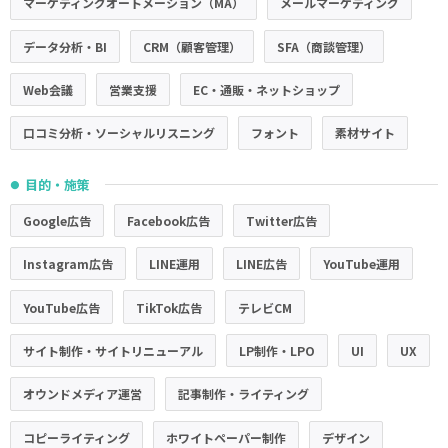
マーケティングオートメーション（MA）
メールマーケティング
データ分析・BI
CRM（顧客管理）
SFA（商談管理）
Web会議
営業支援
EC・通販・ネットショップ
口コミ分析・ソーシャルリスニング
フォント
素材サイト
目的・施策
●
Google広告
Facebook広告
Twitter広告
Instagram広告
LINE運用
LINE広告
YouTube運用
YouTube広告
TikTok広告
テレビCM
サイト制作・サイトリニューアル
LP制作・LPO
UI
UX
オウンドメディア運営
記事制作・ライティング
コピーライティング
ホワイトペーパー制作
デザイン