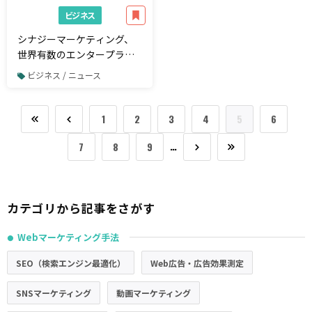
ビジネス
シナジーマーケティング、
世界有数のエンタープライ
ズクラウドマーケットプレ
ビジネス / ニュース
イスであるSalesforce
AppExchange上で
「Synergy!LEAD」の更新を
1
2
3
4
5
6
発表
…
7
8
9
カテゴリから記事をさがす
Webマーケティング手法
●
SEO（検索エンジン最適化）
Web広告・広告効果測定
SNSマーケティング
動画マーケティング