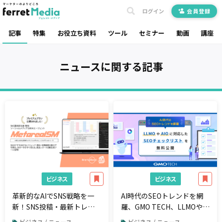
ログイン
会員登録
記事
特集
お役立ち資料
ツール
セミナー
動画
講座
ニュース
に関する記事
ビジネス
ビジネス
革新的なAIでSNS戦略を一
AI時代のSEOトレンドを網
新！SNS投稿・最新トレン
羅、GMO TECH、LLMOや
ド分析AIエージェント
AIOに対応したSEOチェック
ビジネス / ニュース
ビジネス / ニュース