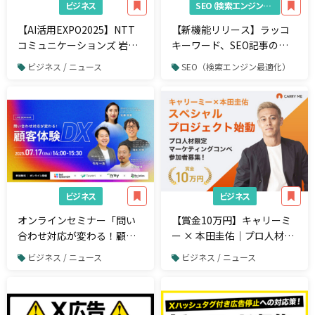
ビジネス
SEO（検索エンジン最適化）
【AI活用EXPO2025】NTT
【新機能リリース】ラッコ
コミュニケーションズ 岩瀬
キーワード、SEO記事の草
義昌氏、富士通 西本 伸一
案をAIで自動生成する「記
ビジネス / ニュース
SEO（検索エンジン最適化）
氏、LINEヤフー 加藤 敏之
事本文生成（AI）」を無料
氏、日本航空株式会社
公開！
（JAL）山脇 学氏の追加登
壇が決定！
ビジネス
ビジネス
オンラインセミナー「問い
【賞金10万円】キャリーミ
合わせ対応が変わる！顧客
ー × 本田圭佑｜プロ人材向
体験DX」を7月17日（木）
けマーケティングコンペ開
ビジネス / ニュース
ビジネス / ニュース
に開催
催！