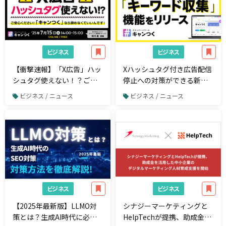
ビジネス
ビジネス
【衝撃速報】「X広告」ハッ
Xハッシュタグ付き広告配信
シュタグ使えない！？ご安
停止への対策ができる新機
心ください！「キャンつ
能「キーワード収集」をリ
ビジネス / ニュース
ビジネス / ニュース
く」なら諦めなくていいん
リース。【キャンつく】
です！
ビジネス
ビジネス
【2025年最新版】LLMO対
シナジーマーケティングと
策とは？生成AI時代に必須
HelpTechが提携、助成金を