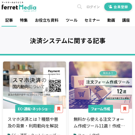
ログイン
会員登録
記事
特集
お役立ち資料
ツール
セミナー
動画
講座
決済システム
に関する記事
EC・通販・ネットショップ
フォーム作成
スマホ決済とは？種類や普
無料から使える注文フォー
及の背景・利用動向を解説
ム作成ツール11選！作成方
法と選ぶポイントも紹介
EC・通販・ネットショップ / 決済システム
フォーム作成