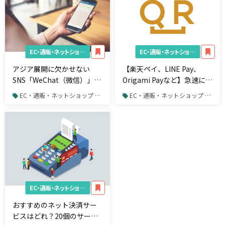
EC・通販・ネットショップ
EC・通販・ネットショップ
アジア展開に欠かせない
【楽天ペイ、LINE Pay、
SNS「WeChat（微信）」と
Origami Payなど】急速に広
は？基本的な使い方を解説
まる「QRコード決済」を使
EC・通販・ネットショップ / 決済システム
EC・通販・ネットショップ / 決済システム
うメリットとは？
EC・通販・ネットショップ
おすすめのネット決済サー
ビスはどれ？20個のサービ