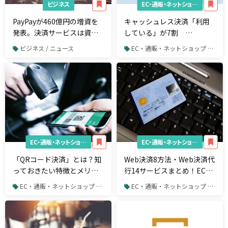
ビジネス
EC・通販・ネットショップ
PayPayが460億円の増資を
キャッシュレス決済「利用
発表。決済サービスは資金
している」が7割
力がカギ？【週刊】最新マ
BIGLOBEが調査結果を発表
ビジネス / ニュース
EC・通販・ネットショップ / 決済システム
ーケティングリリース
EC・通販・ネットショップ
EC・通販・ネットショップ
「QRコード決済」とは？知
Web決済8方法・Web決済代
っておきたい特徴とメリッ
行14サービスまとめ！EC・
ト
ネットショップ運営者必見
EC・通販・ネットショップ / 決済システム
EC・通販・ネットショップ / 決済システム