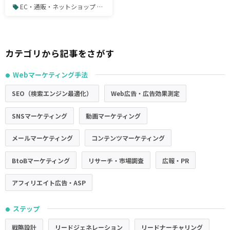
スの特徴をまとめてみまし
EC・通販・ネットショップ / 決済システム
た
カテゴリから記事をさがす
Webマーケティング手法
●
SEO（検索エンジン最適化）
Web広告・広告効果測定
SNSマーケティング
動画マーケティング
メールマーケティング
コンテンツマーケティング
BtoBマーケティング
リサーチ・市場調査
広報・PR
アフィリエイト広告・ASP
ステップ
●
戦略設計
リードジェネレーション
リードナーチャリング