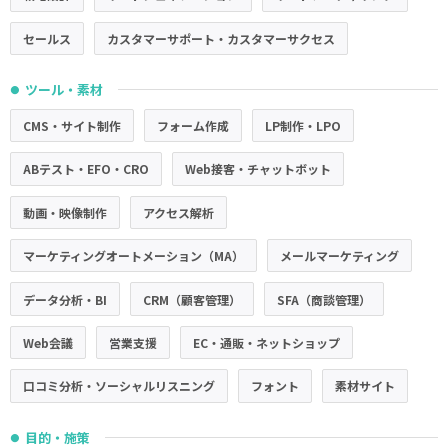
セールス
カスタマーサポート・カスタマーサクセス
ツール・素材
●
CMS・サイト制作
フォーム作成
LP制作・LPO
ABテスト・EFO・CRO
Web接客・チャットボット
動画・映像制作
アクセス解析
マーケティングオートメーション（MA）
メールマーケティング
データ分析・BI
CRM（顧客管理）
SFA（商談管理）
Web会議
営業支援
EC・通販・ネットショップ
口コミ分析・ソーシャルリスニング
フォント
素材サイト
目的・施策
●