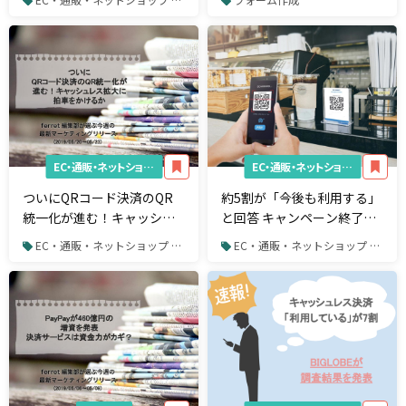
EC・通販・ネットショップ
EC・通販・ネットショップ
ついにQRコード決済のQR
約5割が「今後も利用する」
統一化が進む！キャッシュ
と回答 キャンペーン終了後
レス拡大に拍車をかけるか
のスマホ決済はどうな
EC・通販・ネットショップ / 決済システム
EC・通販・ネットショップ / 決済システム
【週刊】最新マーケティン
る？！【ナイル株式会社の
グリリース
調査】