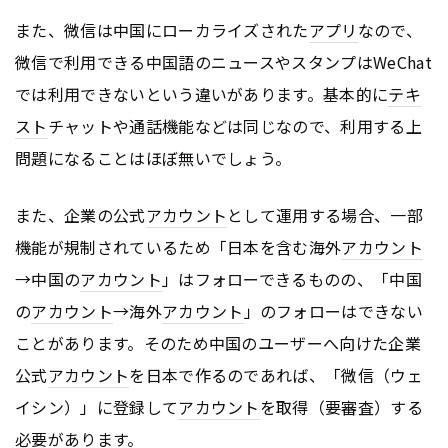
また、微信は中国にローカライズされた
アプリ
なので、
微信で利用できる中国語のニュースやスタンプはWeChat
では利用できないという違いがあります。基本的に
テキ
スト
チャットや通話機能などは同じなので、利用する上
問題になることはほぼ無いでしょう。
また、企業の公式
アカウント
として運用する場合、一部
機能が規制されているため「日本を含む海外
アカウント
→中国の
アカウント
」はフォローできるものの、「中国
の
アカウント
→海外
アカウント
」のフォローはできない
ことがあります。そのため中国のユーザーへ向けた企業
公式
アカウント
を日本で作るのであれば、「微信（ウェ
イシン）」に登録して
アカウント
を取得（要審査）する
必要があります。