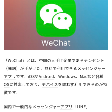
「WeChat」とは、中国の大手IT企業であるテンセント
（騰訊）が手がけた、無料で利用できるメッセンジャー
アプリ
です。i
OS
や
Android
、Windows、Macなど各種
OS
に対応しており、
デバイス
を問わず利用できるのが特
徴です。
国内で一般的なメッセンジャー
アプリ
「LINE」