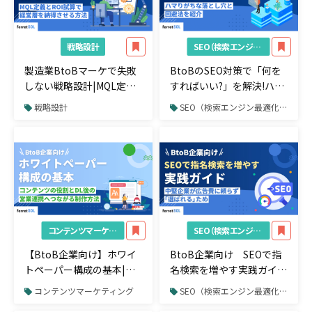
戦略設計
SEO（検索エンジン最適化）
製造業BtoBマーケで失敗
BtoBのSEO対策で「何を
しない戦略設計|MQL定義
すればいい?」を解決!ハマ
とROI試算で経営層を納得
りがちな落とし穴と回避法
戦略設計
SEO（検索エンジン最適化）
させる方法
を紹介
コンテンツマーケティング
SEO（検索エンジン最適化）
【BtoB企業向け】ホワイ
BtoB企業向け SEOで指
トペーパー構成の基本|コ
名検索を増やす実践ガイド
ンテンツの役割とDL後の
｜中堅企業が広告費に頼ら
コンテンツマーケティング
SEO（検索エンジン最適化）
営業連携へつながる制作方
ず「選ばれる」ための戦略