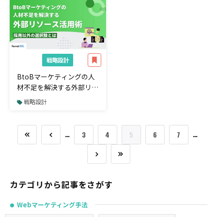
戦略設計
BtoBマーケティングの人
材不足を解決する外部リソ
ース活用術｜採用以外の選
戦略設計
択肢とは
…
…
3
4
5
6
7
カテゴリから記事をさがす
Webマーケティング手法
●