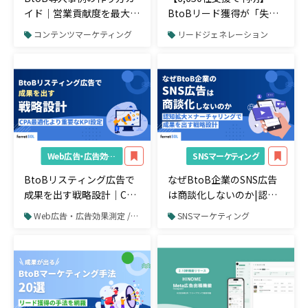
イド｜営業貢献度を最大化
BtoBリード獲得が「失敗
する企画と制作手順
する根本原因」と処方箋
コンテンツマーケティング
リードジェネレーション
Web広告・広告効果測定
SNSマーケティング
BtoBリスティング広告で
なぜBtoB企業のSNS広告
成果を出す戦略設計｜CPA
は商談化しないのか|認知
最適化より重要なKPI設定
拡大×ナーチャリングで成
Web広告・広告効果測定 / リスティング広告
SNSマーケティング
果を出す戦略設計