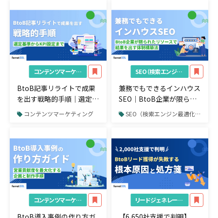
法
と工程
コンテンツマーケティング
SEO（検索エンジン最適化）
BtoB記事リライトで成果
兼務でもできるインハウス
を出す戦略的手順｜選定基
SEO｜BtoB企業が限られ
準からKPI設定まで
たリソースで結果を出す体
コンテンツマーケティング
SEO（検索エンジン最適化）
制構築法
コンテンツマーケティング
リードジェネレーション
BtoB導入事例の作り方ガ
【6,650社支援で判明】