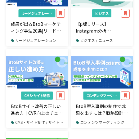
リードジェネレーション
ビジネス
成果が出るBtoBマーケテ
【β版リリース】
ィング手法20選|リード獲
Instagram分析
得の手法を網羅
『HINOME』、Meta広告
リードジェネレーション
ビジネス / ニュース
出稿まで完結する新機能を
2月10日より提供開始。リ
リース記念で2月末まで全
プランで利用可能。 ～リ
リース記念で特別プランも
ご用意～
CMS・サイト制作
コンテンツマーケティング
BtoBサイト改善の正しい
BtoB導入事例の制作で成
進め方｜CVR向上のチェッ
果を出すには？戦略設計・
クリスト付き
インタビューのコツから
CMS・サイト制作 / サイト制作・サイトリニューアル
コンテンツマーケティング
ROI試算まで徹底解説