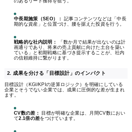
のあるリード獲得を狙う。
中長期施策（
SEO
）：
記事
コンテンツ
などは「中長
期的な資産」と位置づけ、腰を据えた投資を行う。
戦略的な社内説明：
「数か月で結果が出ないのは計
画通りであり、将来の売上貢献に向けた土台を築い
ている」と初期戦略に基づき提示することが、社内
の信頼維持に繋がります。
2. 成果を分ける「目標設計」のインパクト
目標設計（
KGI
/
KPI
の逆算ロジック）を明確にしている
企業とそうでない企業では、成果に圧倒的な差が生まれ
ます。
CV数の差：
目標が明確な企業は、月間CV数におい
て
2.1倍の差
をつけています。