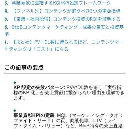
事業貢献に直結するKGI/KPI設定フレームワーク
【ファネル別】コンテンツが追うべき3つの重要指標
【稟議・社内説得】コンテンツ投資のROIを証明する
BtoBコンテンツマーケティング：成果の目安と投資基
準
【まとめ】PV・DL数に縛られるほど、コンテンツマー
ケティングは「コスト」になる
この記事の要点
KPI
設定の失敗パターン
:
PV
やDL数を追う「実行指
標の
KPI
化」が売上貢献に繋がらない理由を理解でき
ます。
事業貢献
KPI
の定義
: MQL（
マーケティング
・クオリ
ファイド・リード）の質、商談化率、
LTV
（ライ
フ・タイム・バリュー）など、
BtoB
特有の売上直結