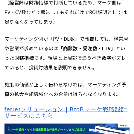
（経営陣は財務指標で判断しているため、マーケ側は
PV
・
CV
数などで報告してもそれだけで
ROI
説明としては
足りなくなってしまう）
マーケティング
側が「
PV
・DL数」で報告しても、経営層
や営業が求めているのは
「商談数・受注数・
LTV
」
とい
った
財務指標
です。現場と上層部で追うべき数字がズレ
ていると、投資対効果を説明できません。
施策の価値が正しく伝わらなければ、
マーケティング
予
算の拡大や組織強化への合意は得られなくなります。
ferretソリューション｜BtoBマーケ戦略設計
サービスはこちら