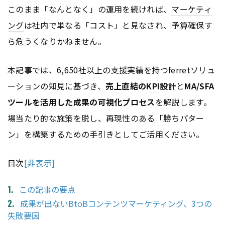
このまま「なんとなく」の運用を続ければ、
マーケティ
ング
は社内で単なる「コスト」と見なされ、予算確保す
ら危うくなりかねません。
本記事では、6,650社以上の支援実績を持つferretソリュ
ーションの知見に基づき、
売上直結の
KPI
設計
と
MA/SFA
ツールを活用した成果の可視化プロセス
を解説します。
場当たり的な施策を脱し、再現性のある「勝ちパター
ン」を構築するための手引きとしてご活用ください。
目次
[非表示]
この記事の要点
成果が出ないBtoBコンテンツマーケティング、3つの
失敗要因