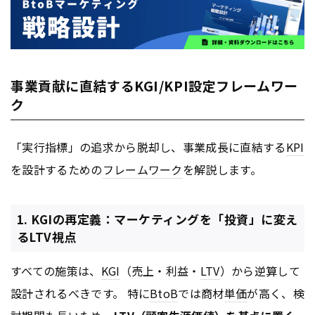
事業貢献に直結するKGI/KPI設定フレームワー
ク
「実行指標」の追求から脱却し、事業成長に直結する
KPI
を設計するための
フレームワーク
を解説します。
1. KGIの再定義：マーケティングを「投資」に変え
るLTV視点
すべての施策は、
KGI
（売上・利益・
LTV
）から逆算して
設計されるべきです。 特に
BtoB
では商材
単価
が高く、検