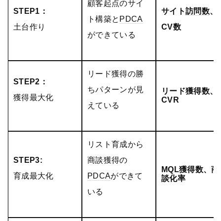
顧客起点のサイ
STEP1：
サイト
訪問数
、
ト構築と
PDCA
土台作り
CV数
ができている
リード獲得の勝
STEP2：
ちパターンが見
リード獲得数、
獲得最大化
CVR
えている
リスト育成から
STEP3:
商談獲得の
MQL獲得数、商
育成最大化
PDCA
ができて
談化率
いる