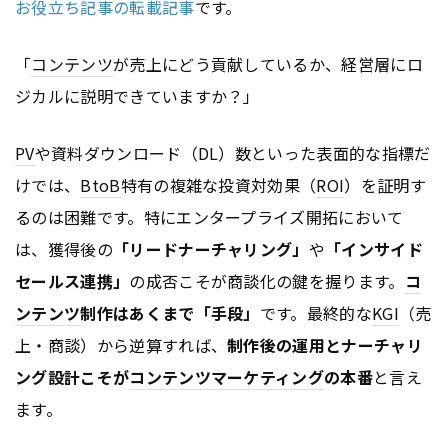
お役立ち記事の転載記事
です。
「
コンテンツ
が売上にどう貢献しているか、経営層にロ
ジカルに説明できていますか？」
PV
や資料ダウンロード（DL）数といった表面的な指標だ
けでは、
BtoB
特有の複雑な投資対効果（
ROI
）を証明す
るのは困難です。特にエンタープライズ開拓において
は、獲得後の
「リードナーチャリング」
や
「インサイド
セールス連携」
の成否こそが商談化の鍵を握ります。
コ
ンテンツ
制作はあくまで「手段」
です。最終的な
KGI
（売
上・商談）から逆算すれば、
制作後の運用とナーチャリ
ング設計こそが
コンテンツ
マーケティング
の本番
と言え
ます。