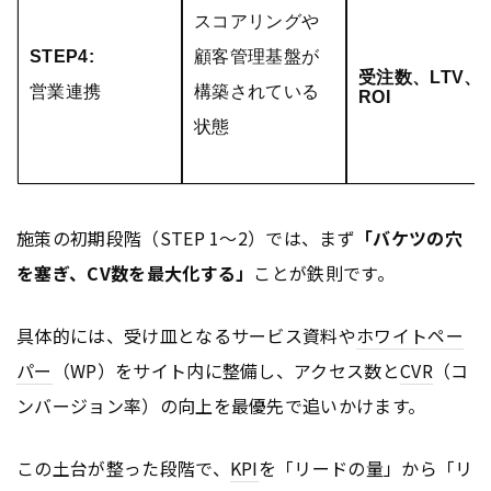
スコアリングや
STEP4:
顧客管理基盤が
受注数、LTV、
営業連携
構築されている
ROI
状態
施策の初期段階（STEP 1〜2）では、まず
「バケツの穴
を塞ぎ、CV数を最大化する」
ことが鉄則です。
具体的には、受け皿となるサービス資料や
ホワイトペー
パー
（WP）をサイト内に整備し、アクセス数と
CVR
（コ
ンバージョン率）の向上を最優先で追いかけます。
この土台が整った段階で、
KPI
を「リードの量」から「リ