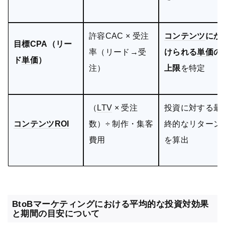
許容CAC × 受注
コンテンツ
にか
目標CPA（リー
率（リード→受
けられる
単価
の
ド
単価
）
注）
上限
を特定
（
LTV
× 受注
投資に対する最
コンテンツ
ROI
数）÷ 制作・集客
終的なリターン
費用
を算出
BtoBマーケティングにおける平均的な投資対効果
と期間の目安について