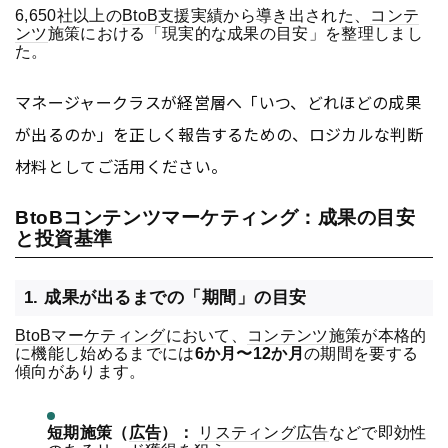
6,650
社以上の
BtoB
支援実績から導き出された、
コンテ
ンツ
施策における「現実的な成果の目安」を整理しまし
た。
マネージャークラスが経営層へ「いつ、どれほどの成果
が出るのか」を正しく報告するための、ロジカルな判断
材料としてご活用ください。
BtoBコンテンツマーケティング：成果の目安
と投資基準
1. 成果が出るまでの「期間」の目安
BtoB
マーケティング
において、
コンテンツ
施策が本格的
に機能し始めるまでには
6か月〜12か月
の期間を要する
傾向があります。
短期施策（
広告
）：
リスティング広告
などで即効性