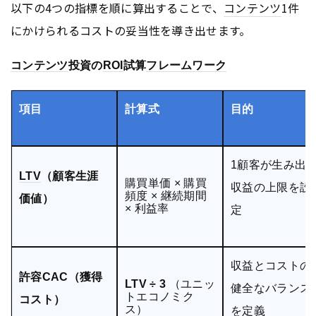
以下の4つの指標を順に算出することで、
コンテンツ
1件
にかけられるコストの妥当性を導き出せます。
コンテンツ
投資の
ROI
試算
フレームワーク
項目
計算式
目的
1顧客が生み出
LTV
（顧客生涯
購買単価 × 購買
収益の上限を設
頻度 × 継続期間
価値）
× 利益率
定
収益とコストの
許容CAC（獲得
LTV ÷ 3
（ユニッ
健全なバランス
トエコノミク
コスト）
ス）
を定義