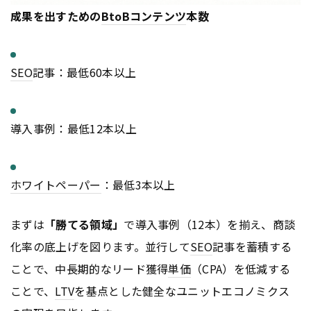
成果を出すための
BtoB
コンテンツ
本数
SEO
記事：最低60本以上
導入事例：最低12本以上
ホワイトペーパー
：最低3本以上
まずは
「勝てる領域」
で導入事例（12本）を揃え、商談
化率の底上げを図ります。並行して
SEO
記事を蓄積する
ことで、中長期的なリード獲得
単価
（CPA）を低減する
ことで、
LTV
を基点とした健全なユニットエコノミクス