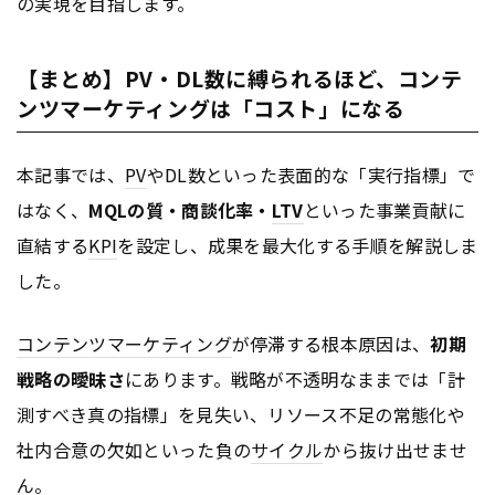
の実現を目指します。
【まとめ】PV・DL数に縛られるほど、コンテ
ンツマーケティングは「コスト」になる
本記事では、
PV
やDL数といった表面的な「実行指標」で
はなく、
MQLの質・商談化率・
LTV
といった事業貢献に
直結する
KPI
を設定し、成果を最大化する手順を解説しま
した。
コンテンツ
マーケティング
が停滞する根本原因は、
初期
戦略の曖昧さ
にあります。戦略が不透明なままでは「計
測すべき真の指標」を見失い、リソース不足の常態化や
社内合意の欠如といった負の
サイクル
から抜け出せませ
ん。