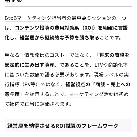
BtoB
マーケティング
担当者の最重要ミッションの一つ
は、
コンテンツ
投資の費用対効果（
ROI
）を明確に言語
化し、経営層から継続的な予算を勝ち取る
ことです。
単なる「情報発信のコスト」ではなく、
「将来の商談を
安定的に生み出す資産」
であることを、
LTV
や商談化率
に基づいた数値で語る必要があります。現場レベルの実
行指標（
PV
等）ではなく、
経営視点の
「商談・売上への
寄与度」
を提示することで、
マーケティング
活動は初め
て社内で正当に評価されます。
経営層を納得させるROI試算のフレームワーク