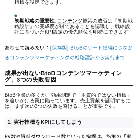
指標を設定できます。
初期戦略の重要性
:
コンテンツ
施策の成否は「初期戦
略設計」の完成度が鍵であることを認識し、戦略設
計に基づいた
KPI
設定の優先順位を明確にできます。
あわせて読みたい：
[保存版] BtoBのリード獲得につなが
るコンテンツマーケティングの戦略設計から実行まで
成果が出ないBtoBコンテンツマーケティン
グ、3つの失敗要因
BtoB企業の多くが、効果測定で「本質的ではない指標」
を追いかける罠に陥っています。売上貢献を証明するに
は、まず次の3つの失敗を避けることが重要です。
1. 実行指標をKPIにしてしまう
PV
数や資料ダウンロード数といった指標は、施策の「実