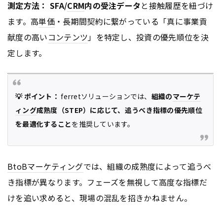
測定方法：
SFA/
CRM
内の受注データ
と接触履歴を紐づけ
ます。高
単価
・長期間契約に繋がっている「真に事業貢
献度の高い
コンテンツ
」を特定し、投資の優先順位を決
定します。
💡 ポイント：
ferretソリューションでは、
組織の
マーケテ
ィング
成熟度（STEP）に応じて、追うべき指標の優先順位
を最適化すること
を推奨しています。
BtoB
マーケティング
では、組織の成熟度によって追うべ
き指標が異なります。フェーズを無視して高度な指標だ
けを追い求めると、現場の混乱を招きかねません。