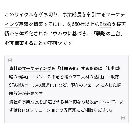
この
サイクル
を断ち切り、事業成長を牽引する
マーケテ
ィング
基盤を構築するには、6,650社以上の
BtoB
支援実
績から体系化されたノウハウに基づき、
「戦略の土台」
を再構築すること
が不可欠です。
貴社の
マーケティング
を「仕組み化」するために
「初期戦
略の構築」「リソース不足を補うプロ人材の活用」「既存
SFA/MAツールの最適化」など、現在のフェーズに応じた課
題解決が必要です。
貴社の事業成長を加速させる具体的な戦略設計について、ま
ずはferretソリューションの専門家にご相談ください。