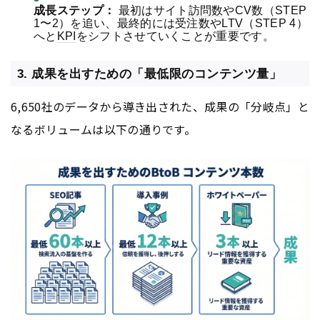
成長ステップ：
最初はサイト
訪問数
やCV数（STEP
1〜2）を追い、最終的には受注数や
LTV
（STEP 4）
へと
KPI
をシフトさせていくことが重要です。
3. 成果を出すための「最低限のコンテンツ量」
6,650社のデータから導き出された、成果の「分岐点」と
なるボリュームは以下の通りです。