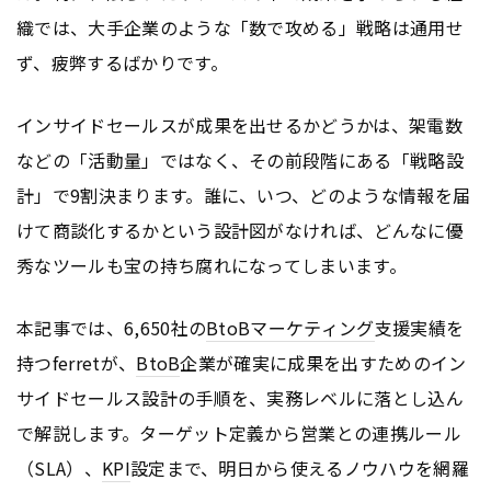
織では、大手企業のような「数で攻める」戦略は通用せ
ず、疲弊するばかりです。
インサイドセールスが成果を出せるかどうかは、架電数
などの「活動量」ではなく、その前段階にある「戦略設
計」で9割決まります。誰に、いつ、どのような情報を届
けて商談化するかという設計図がなければ、どんなに優
秀なツールも宝の持ち腐れになってしまいます。
本記事では、6,650社の
BtoB
マーケティング
支援実績を
持つferretが、
BtoB
企業が確実に成果を出すためのイン
サイドセールス設計の手順を、実務レベルに落とし込ん
で解説します。ターゲット定義から営業との連携ルール
（SLA）、
KPI
設定まで、明日から使えるノウハウを網羅