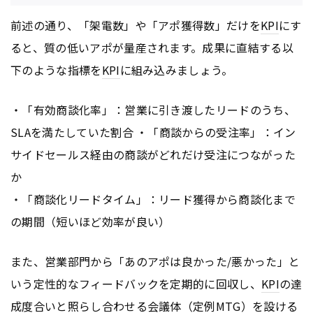
前述の通り、「架電数」や「アポ獲得数」だけを
KPI
にす
ると、質の低いアポが量産されます。成果に直結する以
下のような指標を
KPI
に組み込みましょう。
・「有効商談化率」：営業に引き渡したリードのうち、
SLAを満たしていた割合 ・「商談からの受注率」：イン
サイドセールス経由の商談がどれだけ受注につながった
か
・「商談化リードタイム」：リード獲得から商談化まで
の期間（短いほど効率が良い）
また、営業部門から「あのアポは良かった/悪かった」と
いう定性的なフィードバックを定期的に回収し、
KPI
の達
成度合いと照らし合わせる会議体（定例MTG）を設ける