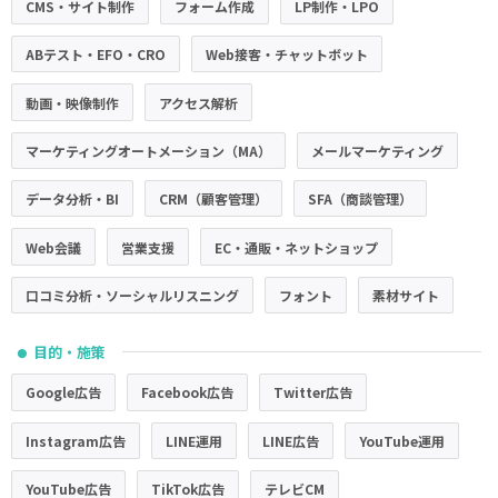
CMS・サイト制作
フォーム作成
LP制作・LPO
ABテスト・EFO・CRO
Web接客・チャットボット
動画・映像制作
アクセス解析
マーケティングオートメーション（MA）
メールマーケティング
データ分析・BI
CRM（顧客管理）
SFA（商談管理）
Web会議
営業支援
EC・通販・ネットショップ
口コミ分析・ソーシャルリスニング
フォント
素材サイト
目的・施策
●
Google広告
Facebook広告
Twitter広告
Instagram広告
LINE運用
LINE広告
YouTube運用
YouTube広告
TikTok広告
テレビCM