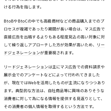
ける行為を指します。
BtoB
や
BtoC
の中でも高級商材などの商品購入までのプ
ロセスが複雑であったり期間が長い場合は、マス
広告
で
直接
広告
を出稿するよりもある程度見込の高い対象に対
して繰り返しアプローチした方が効果が高いため、
リー
ドジェネレーション
が重要視されます。
リードジェネレーション
は主にマス
広告
での資料請求や
展示会でのアンケートなどによって行われてきました
が、現在ではWebを活用したものが主流になりつつあり
ます。典型的な方法は、自社商品等に興味のありそうな
消費者に対して為になる情報を提供する見返りとして、
その消費者の個人情報を取得するという方法です。