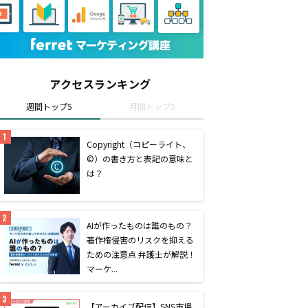
アクセスランキング
週間トップ5
月間トップ5
Copyright（コピーライト、
©）の書き方と表記の意味と
は？
AIが作ったものは誰のもの？
著作権侵害のリスクを抑える
ための注意点 弁護士が解説！
マーケ...
【アーカイブ配信】SNS市場