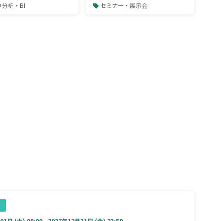
見るべきポイント
商談につなげるアフターフォ
分析・BI
セミナー・展示会
ローも解説～
1日 (木) 08:00 - 2027年12月31日 (金) 23:59