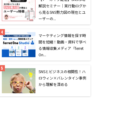
解説セミナー｜実行動ログか
ら見るSNS勢力図の現在とユ
ーザーの...
マーケティング情報を探す時
間を短縮！動画・資料で学べ
る情報収集メディア「ferret
On...
SNSとビジネスの相関性！ハ
ロウィン×バレンタイン事例
から理解を深める