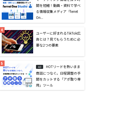
間を短縮！動画・資料で学べ
る情報収集メディア「ferret
On...
ユーザーに好まれるTikTok広
告とは？見てもらうために必
要な2つの要素
HOTリードを熱いまま
AD
商談につなぐ。日程調整の手
間をカットする「アポ取り専
用」ツール