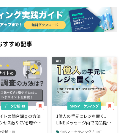
おすすめ記事
AD
データ分析・BI
SNSマーケティング
サイトの競合調査の方法
1億人の手元にレジを置く。
クセス数やCVを増やす
LINEメッセージ内で商品提案
見るべきポイント
から購入・決済まで完了でき
分析・BI
SNSマーケティング / LINE