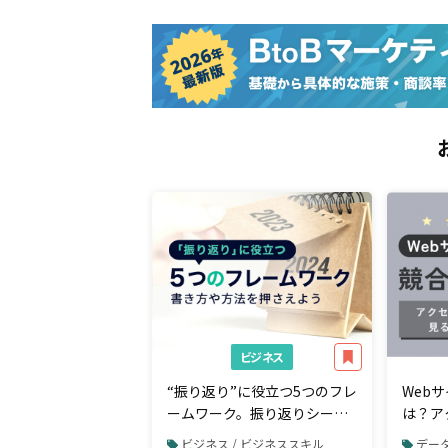
ビジネス
“振り返り”に役立つ5つのフレ
Web
ームワーク。振り返りシート
は？ア
の書き方や方法を押さえよう
ために
ビジネス / ビジネススキル
データ