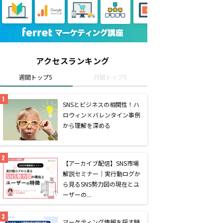
アクセスランキング
週間トップ5
月間トップ5
SNSとビジネスの相関性！ハ
ロウィン×バレンタイン事例
から理解を深める
【アーカイブ配信】SNS市場
解説セミナー｜実行動ログか
ら見るSNS勢力図の現在とユ
ーザーの...
マーケティング情報を探す時