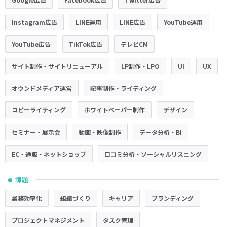
Google広告
Facebook広告
Twitter広告
Instagram広告
LINE運用
LINE広告
YouTube運用
YouTube広告
TikTok広告
テレビCM
サイト制作・サイトリニューアル
LP制作・LPO
UI
UX
オウンドメディア運営
記事制作・ライティング
コピーライティング
ホワイトペーパー制作
デザイン
セミナー・展示会
動画・映像制作
データ分析・BI
EC・通販・ネットショップ
口コミ分析・ソーシャルリスニング
課題
●
業務効率化
組織づくり
キャリア
ブランディング
プロジェクトマネジメント
タスク管理