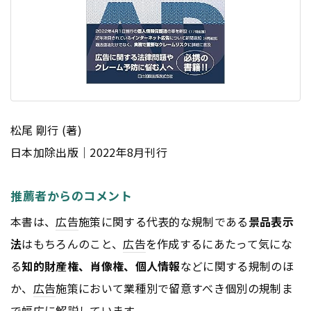
松尾 剛行 (著)
日本加除出版｜2022年8月刊行
推薦者からのコメント
本書は、
広告
施策に関する代表的な規制である
景品表示
法
はもちろんのこと、
広告
を作成するにあたって気にな
る
知的財産権、肖像権、個人情報
などに関する規制のほ
か、
広告
施策において業種別で留意すべき個別の規制ま
で幅広に解説しています。