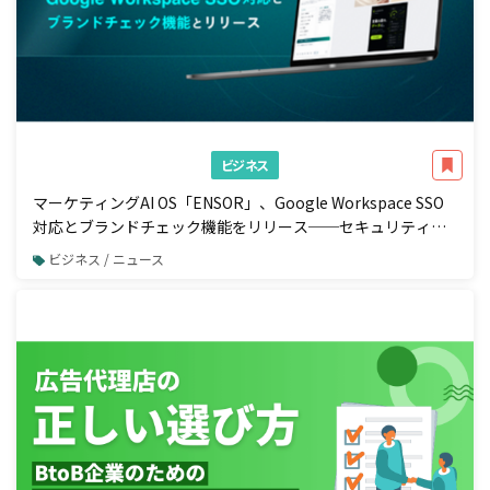
ビジネス
マーケティングAI OS「ENSOR」、Google Workspace SSO
対応とブランドチェック機能をリリース──セキュリティ強
化と広告配信前の自動コンプラ検知を一体で実現
ビジネス / ニュース