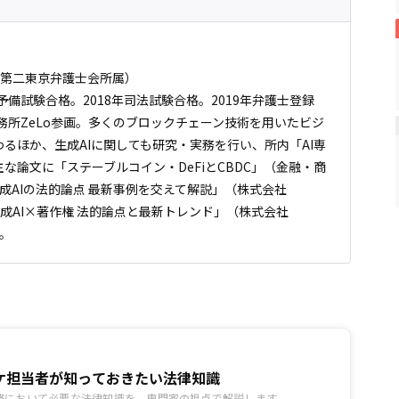
（第二東京弁護士会所属）
予備試験合格。2018年司法試験合格。2019年弁護士登録
務所ZeLo参画。多くのブロックチェーン技術を用いたビジ
るほか、生成AIに関しても研究・実務を行い、所内「AI専
論文に「ステーブルコイン・DeFiとCBDC」（金融・商
生成AIの法的論点 最新事例を交えて解説」（株式会社
年4月）「生成AI×著作権 法的論点と最新トレンド」（株式会社
ど。
ケ担当者が知っておきたい法律知識
務において必要な法律知識を、専門家の視点で解説します