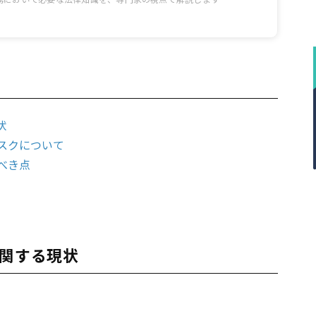
状
スクについて
べき点
に関する現状