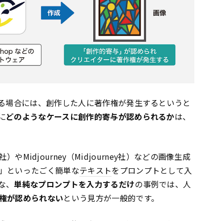
いる場合には、創作した人に著作権が発生するというと
に
どのようなケースに創作的寄与が認められるか
は、
ty AI社）やMidjourney（Midjourney社）などの画像生成
」といったごく簡単な
テキスト
をプロンプトとして入
な、
単純なプロンプトを入力するだけ
の事例では、人
権が認められない
という見方が一般的です。