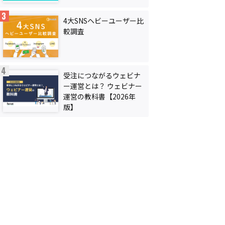
4大SNSヘビーユーザー比
較調査
受注につながるウェビナ
ー運営とは？ ウェビナー
運営の教科書【2026年
版】