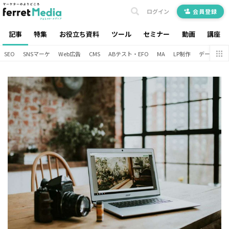
ログイン
会員登録
記事
特集
お役立ち資料
ツール
セミナー
動画
講座
SEO
SNSマーケ
Web広告
CMS
ABテスト・EFO
MA
LP制作
データ分析