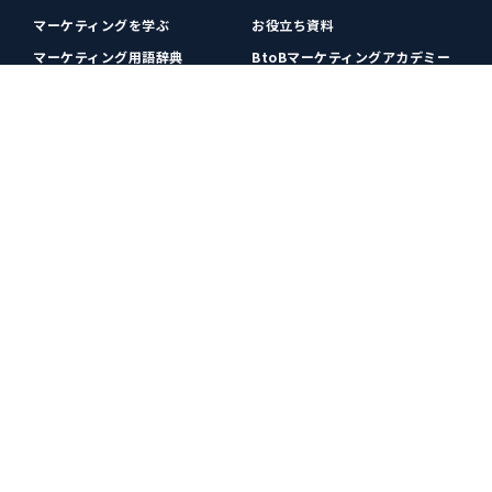
マーケティングを学ぶ
お役立ち資料
マーケティング用語辞典
BtoBマーケティングアカデミー
各種お問い合わせ
利用規約
プライバシーポリシー
クッキーポリシー
運営会社
広告掲載
プレスリリース
無料会員登録
広告掲載
更新情報や関連ニュースをチェック