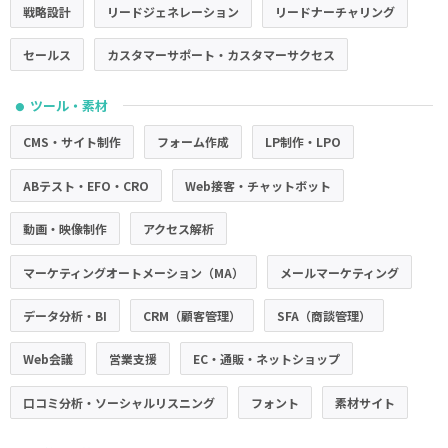
戦略設計
リードジェネレーション
リードナーチャリング
セールス
カスタマーサポート・カスタマーサクセス
ツール・素材
●
CMS・サイト制作
フォーム作成
LP制作・LPO
ABテスト・EFO・CRO
Web接客・チャットボット
動画・映像制作
アクセス解析
マーケティングオートメーション（MA）
メールマーケティング
データ分析・BI
CRM（顧客管理）
SFA（商談管理）
Web会議
営業支援
EC・通販・ネットショップ
口コミ分析・ソーシャルリスニング
フォント
素材サイト