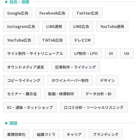
目的・施策
●
Google広告
Facebook広告
Twitter広告
Instagram広告
LINE運用
LINE広告
YouTube運用
YouTube広告
TikTok広告
テレビCM
サイト制作・サイトリニューアル
LP制作・LPO
UI
UX
オウンドメディア運営
記事制作・ライティング
コピーライティング
ホワイトペーパー制作
デザイン
セミナー・展示会
動画・映像制作
データ分析・BI
EC・通販・ネットショップ
口コミ分析・ソーシャルリスニング
課題
●
業務効率化
組織づくり
キャリア
ブランディング