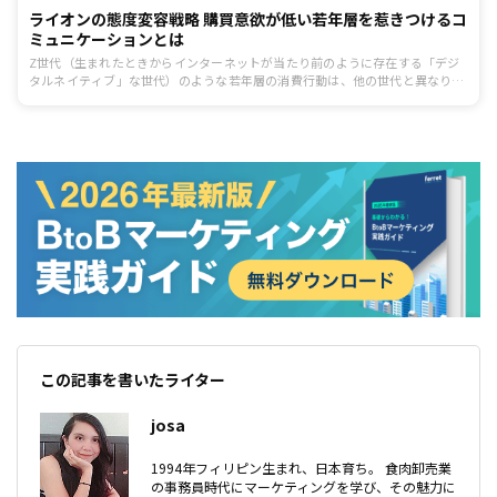
ライオンの態度変容戦略 購買意欲が低い若年層を惹きつけるコ
ミュニケーションとは
Z世代（生まれたときからインターネットが当たり前のように存在する「デジ
タルネイティブ」な世代）のような若年層の消費行動は、他の世代と異なり、
消費意識が低いとされています。 そのため、若年層向けのマーケティングで
は、プロダクト機能の向上だけでなく、自社のプロダクトの価値を創造し、
「ブランドイメージを強化する」ことも重要な活動となります。 しかし、訴求
内容・方法を、若者含め各世代へ適切に実施しないと、思うような効果は出ま
せん。
この記事を書いたライター
josa
1994年フィリピン生まれ、日本育ち。 食肉卸売業
の事務員時代にマーケティングを学び、その魅力に