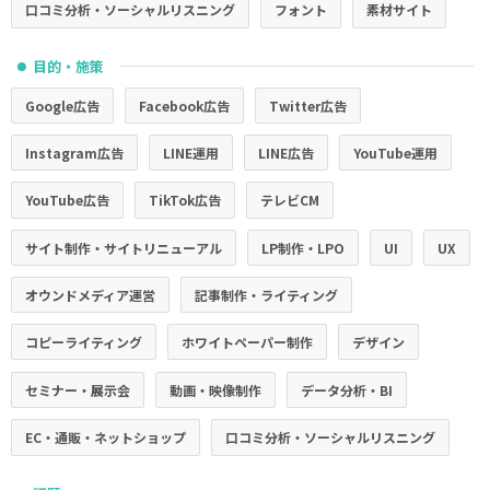
口コミ分析・ソーシャルリスニング
フォント
素材サイト
目的・施策
●
Google広告
Facebook広告
Twitter広告
Instagram広告
LINE運用
LINE広告
YouTube運用
YouTube広告
TikTok広告
テレビCM
サイト制作・サイトリニューアル
LP制作・LPO
UI
UX
オウンドメディア運営
記事制作・ライティング
コピーライティング
ホワイトペーパー制作
デザイン
セミナー・展示会
動画・映像制作
データ分析・BI
EC・通販・ネットショップ
口コミ分析・ソーシャルリスニング