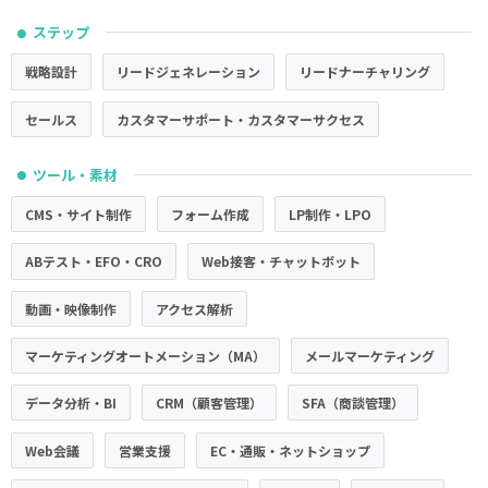
ステップ
●
戦略設計
リードジェネレーション
リードナーチャリング
セールス
カスタマーサポート・カスタマーサクセス
ツール・素材
●
CMS・サイト制作
フォーム作成
LP制作・LPO
ABテスト・EFO・CRO
Web接客・チャットボット
動画・映像制作
アクセス解析
マーケティングオートメーション（MA）
メールマーケティング
データ分析・BI
CRM（顧客管理）
SFA（商談管理）
Web会議
営業支援
EC・通販・ネットショップ