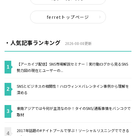
ferretトップページ
・人気記事ランキング
2026-08-08更新
【アーカイブ配信】SNS市場解説セミナー｜実行動ログから見るSNS
勢力図の現在とユーザーの...
SNSとビジネスの相関性！ハロウィン×バレンタイン事例から理解を
深める
東南アジアでは今何が主流なのか！タイのSNS/通販事情をバンコクで
取材
2017年話題の#ナイトプールで学ぶ！ソーシャルリスニングでできる