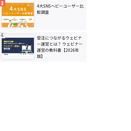
4大SNSヘビーユーザー比
較調査
受注につながるウェビナ
ー運営とは？ ウェビナー
運営の教科書【2026年
版】