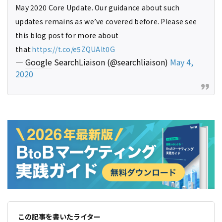
May 2020 Core Update. Our guidance about such
updates remains as we’ve covered before. Please see
this blog post for more about
that:
https://t.co/e5ZQUAlt0G
—
Google
SearchLiaison (@searchliaison)
May 4,
2020
この記事を書いたライター