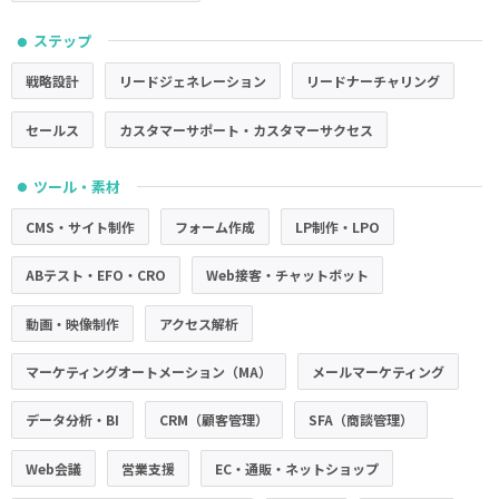
ステップ
●
戦略設計
リードジェネレーション
リードナーチャリング
セールス
カスタマーサポート・カスタマーサクセス
ツール・素材
●
CMS・サイト制作
フォーム作成
LP制作・LPO
ABテスト・EFO・CRO
Web接客・チャットボット
動画・映像制作
アクセス解析
マーケティングオートメーション（MA）
メールマーケティング
データ分析・BI
CRM（顧客管理）
SFA（商談管理）
Web会議
営業支援
EC・通販・ネットショップ