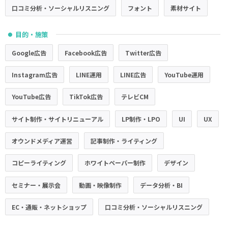
口コミ分析・ソーシャルリスニング
フォント
素材サイト
目的・施策
●
Google広告
Facebook広告
Twitter広告
Instagram広告
LINE運用
LINE広告
YouTube運用
YouTube広告
TikTok広告
テレビCM
サイト制作・サイトリニューアル
LP制作・LPO
UI
UX
オウンドメディア運営
記事制作・ライティング
コピーライティング
ホワイトペーパー制作
デザイン
セミナー・展示会
動画・映像制作
データ分析・BI
EC・通販・ネットショップ
口コミ分析・ソーシャルリスニング