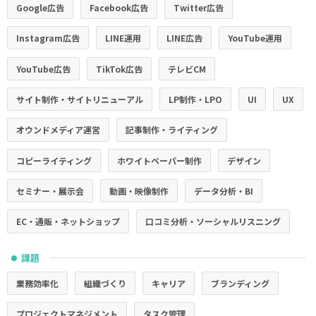
Google広告
Facebook広告
Twitter広告
Instagram広告
LINE運用
LINE広告
YouTube運用
YouTube広告
TikTok広告
テレビCM
サイト制作・サイトリニューアル
LP制作・LPO
UI
UX
オウンドメディア運営
記事制作・ライティング
コピーライティング
ホワイトペーパー制作
デザイン
セミナー・展示会
動画・映像制作
データ分析・BI
EC・通販・ネットショップ
口コミ分析・ソーシャルリスニング
課題
●
業務効率化
組織づくり
キャリア
ブランディング
プロジェクトマネジメント
タスク管理