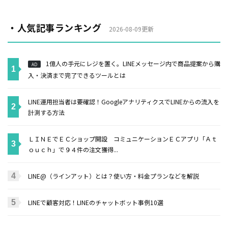
・人気記事ランキング
2026-08-09更新
1億人の手元にレジを置く。LINEメッセージ内で商品提案から購
AD
入・決済まで完了できるツールとは
LINE運用担当者は要確認！GoogleアナリティクスでLINEからの流入を
計測する方法
ＬＩＮＥでＥＣショップ開設 コミュニケーションＥＣアプリ「Ａｔ
ｏｕｃｈ」で９４件の注文獲得...
LINE@（ラインアット）とは？使い方・料金プランなどを解説
LINEで顧客対応！LINEのチャットボット事例10選