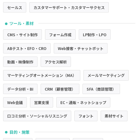
セールス
カスタマーサポート・カスタマーサクセス
ツール・素材
●
CMS・サイト制作
フォーム作成
LP制作・LPO
ABテスト・EFO・CRO
Web接客・チャットボット
動画・映像制作
アクセス解析
マーケティングオートメーション（MA）
メールマーケティング
データ分析・BI
CRM（顧客管理）
SFA（商談管理）
Web会議
営業支援
EC・通販・ネットショップ
口コミ分析・ソーシャルリスニング
フォント
素材サイト
目的・施策
●