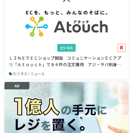
ビジネス
ＬＩＮＥでＥＣショップ開設 コミュニケーションＥＣアプ
リ「Ａｔｏｕｃｈ」で９４件の注文獲得 アジ・サバ刺身の
業務用加工品国内トップシェア 株式会社ジャパンシーフーズ
ビジネス / ニュース
様の事例公開
AD