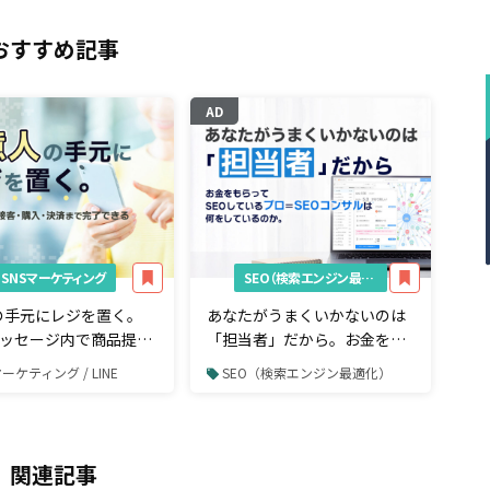
おすすめ記事
AD
SNSマーケティング
SEO（検索エンジン最適化）
の手元にレジを置く。
あなたがうまくいかないのは
Eメッセージ内で商品提案
「担当者」だから。お金をも
入・決済まで完了でき
らってSEOしているプロ＝
マーケティング / LINE
SEO（検索エンジン最適化）
ルとは
SEOコンサルは何をしている
のか。
関連記事