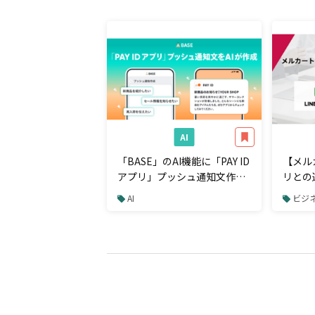
AI
「BASE」のAI機能に「PAY ID
【メル
アプリ」プッシュ通知文作成
リとの
機能を追加
を加速
AI
ビジネ