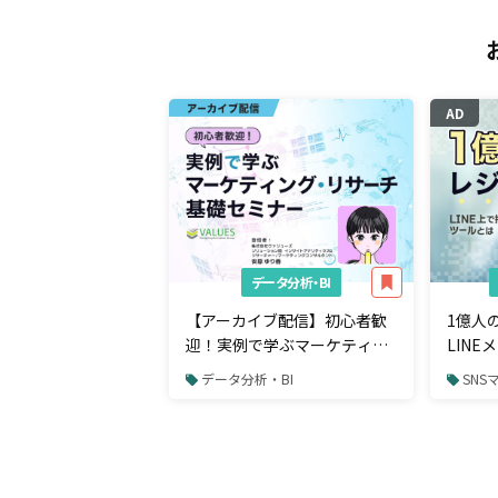
AD
データ分析・BI
【アーカイブ配信】初心者歓
1億人
迎！実例で学ぶマーケティン
LIN
グ・リサーチ基礎セミナー
から購
データ分析・BI
SNS
るツー