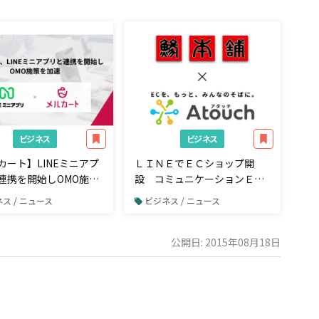
ビジネス
ビジネス
カート】LINEミニアプ
ＬＩＮＥでＥＣショップ開
連携を開始しOMO施策
設 コミュニケーションＥＣ
アプリ「Ａｔｏｕｃｈ」で９
ス / ニュース
ビジネス / ニュース
４件の注文獲得 アジ・サバ
刺身の業務用加工品国内トッ
プシェア 株式会社ジャパンシ
公開日: 2015年08月18日
ーフーズ様の事例公開