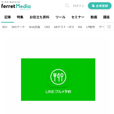
ログイン
会員登録
記事
特集
お役立ち資料
ツール
セミナー
動画
講座
SEO
SNSマーケ
Web広告
CMS
ABテスト・EFO
MA
LP制作
データ分析