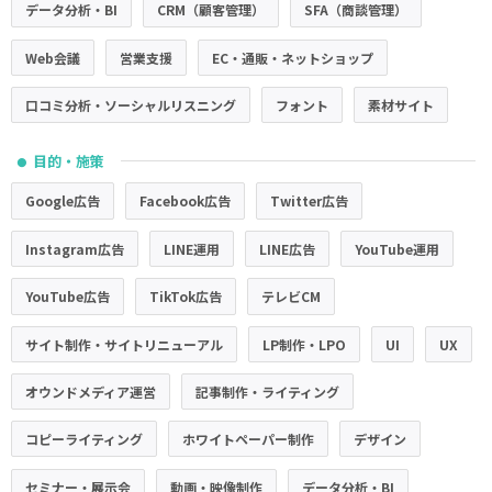
データ分析・BI
CRM（顧客管理）
SFA（商談管理）
Web会議
営業支援
EC・通販・ネットショップ
口コミ分析・ソーシャルリスニング
フォント
素材サイト
目的・施策
●
Google広告
Facebook広告
Twitter広告
Instagram広告
LINE運用
LINE広告
YouTube運用
YouTube広告
TikTok広告
テレビCM
サイト制作・サイトリニューアル
LP制作・LPO
UI
UX
オウンドメディア運営
記事制作・ライティング
コピーライティング
ホワイトペーパー制作
デザイン
セミナー・展示会
動画・映像制作
データ分析・BI