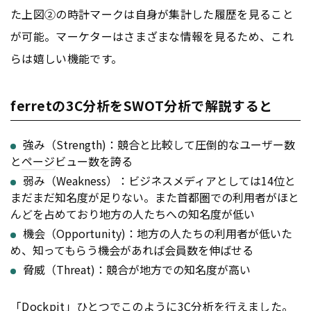
た上図②の時計マークは自身が集計した履歴を見ること
が可能。マーケターはさまざまな情報を見るため、これ
らは嬉しい機能です。
ferretの3C分析をSWOT分析で解説すると
強み（Strength)：競合と比較して圧倒的なユーザー数
と
ページ
ビュー数を誇る
弱み（Weakness）：ビジネスメディアとしては14位と
まだまだ知名度が足りない。また首都圏での利用者がほと
んどを占めており地方の人たちへの知名度が低い
機会（Opportunity)：地方の人たちの利用者が低いた
め、知ってもらう機会があれば会員数を伸ばせる
脅威（Threat)：競合が地方での知名度が高い
「Dockpit」ひとつでこのように
3C分析
を行えました。