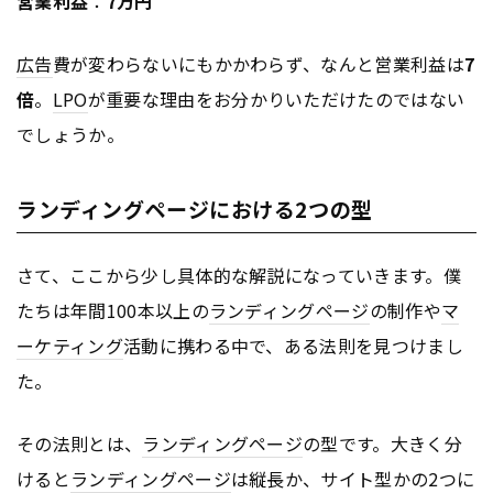
営業利益
：
7万円
広告
費が変わらないにもかかわらず、なんと営業利益は
7
倍
。
LPO
が重要な理由をお分かりいただけたのではない
でしょうか。
ランディングページにおける2つの型
さて、ここから少し具体的な解説になっていきます。僕
たちは年間100本以上の
ランディングページ
の制作や
マ
ーケティング
活動に携わる中で、ある法則を見つけまし
た。
その法則とは、
ランディングページ
の型です。大きく分
けると
ランディングページ
は縦長か、サイト型かの2つに