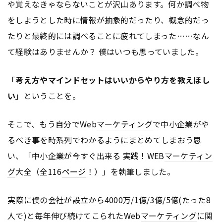
や覚えなきゃならないことが沢山あります。何か調べ物
をしようとした時に情報が抽象的だったり、概念的だっ
たりと最終的には調べることに疲れてしまった……なん
て経験はありませんか？ 僕はいつも思っていました。
「
考え方やマインドセットはいいからやり方を教えほし
い
」ということを。
そこで、もう自分でWeb
マーケティング
で中小企業がや
るべき事を時系列でわかるようにまとめてしまおう思
い、「中小企業が今すぐ出来る 実践！WEB
マーケティン
グ
大全（全116
ページ
！）」を執筆しました。
実際に僕の会社が設立から4000万/1億/3億/5億(たった8
人で)と毎年伸び続けてこられたWeb
マーケティング
に関