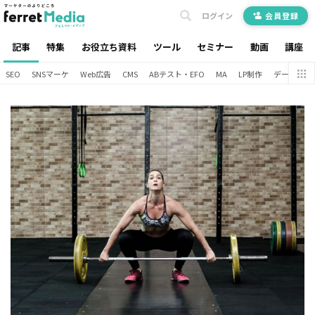
ログイン
会員登録
記事
特集
お役立ち資料
ツール
セミナー
動画
講座
SEO
SNSマーケ
Web広告
CMS
ABテスト・EFO
MA
LP制作
データ分析