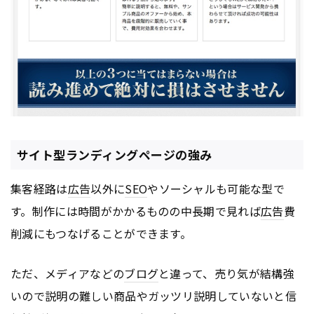
サイト型ランディングページの強み
集客経路は
広告
以外に
SEO
やソーシャルも可能な型で
す。制作には時間がかかるものの中長期で見れば
広告
費
削減にもつなげることができます。
ただ、メディアなどの
ブログ
と違って、売り気が結構強
いので説明の難しい商品やガッツリ説明していないと信