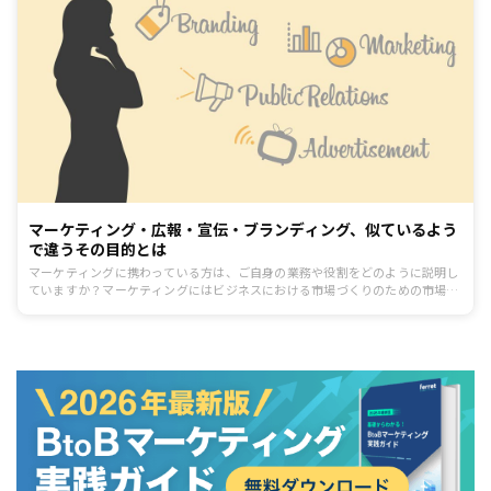
マーケティング・広報・宣伝・ブランディング、似ているよう
で違うその目的とは
マーケティングに携わっている方は、ご自身の業務や役割をどのように説明し
ていますか？マーケティングにはビジネスにおける市場づくりのための市場・
競合調査や商品開発、販売戦略、それに付随する企業やサービスの価値・ブラ
ンドを高める活動などがありますが、ここに関連する役割が広報（PR＝パブリ
ックリレーションズ）、宣伝、ブランディングです。これらの役割とマーケテ
ィングは切っても切り離せない関係で、また企業によってはマーケティング担
当の役割として広報（PR）や広告・宣伝、ブランディングを担っている場合も
あるため、役割としてパキっと一言で説明するのが難しい領域でもあります。
担当者でもなかなか説明が難しいこの職