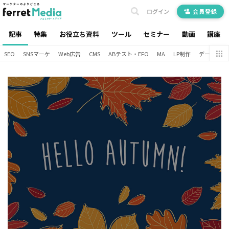
ログイン
会員登録
記事
特集
お役立ち資料
ツール
セミナー
動画
講座
SEO
SNSマーケ
Web広告
CMS
ABテスト・EFO
MA
LP制作
データ分析