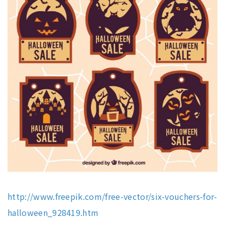
http://www.freepik.com/free-vector/six-vouchers-for-
halloween_928419.htm