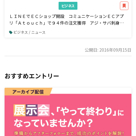
ビジネス
ＬＩＮＥでＥＣショップ開設 コミュニケーションＥＣアプ
リ「Ａｔｏｕｃｈ」で９４件の注文獲得 アジ・サバ刺身の
業務用加工品国内トップシェア 株式会社ジャパンシーフーズ
ビジネス / ニュース
様の事例公開
公開日: 2016年09月15日
おすすめエントリー