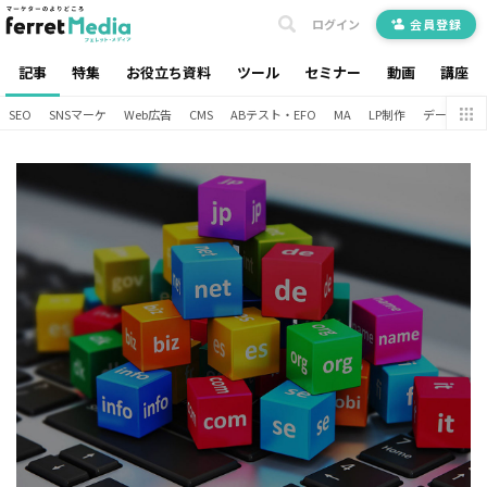
ログイン
会員登録
記事
特集
お役立ち資料
ツール
セミナー
動画
講座
SEO
SNSマーケ
Web広告
CMS
ABテスト・EFO
MA
LP制作
データ分析