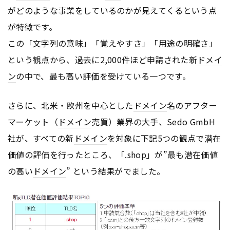
がどのような事業をしているのかが見えてくるという点
が特徴です。
この「文字列の意味」「覚えやすさ」「用途の明確さ」
という観点から、過去に2,000件ほど申請された新
ドメイ
ン
の中で、最も高い評価を受けている一つです。
さらに、北米・欧州を中心とした
ドメイン
名のアフター
マーケット（
ドメイン
売買）業界の大手、Sedo GmbH
社が、すべての新
ドメイン
を対象に下記5つの観点で潜在
価値の評価を行ったところ、「.shop」が”最も潜在価値
の高い
ドメイン
” という結果がでました。