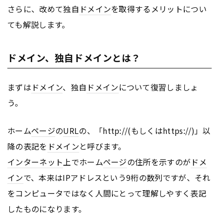
さらに、改めて独自
ドメイン
を取得するメリットについ
ても解説します。
ドメイン、独自ドメインとは？
まずは
ドメイン
、独自
ドメイン
について復習しましょ
う。
ホーム
ページ
の
URL
の、「http://(もしくはhttps://)」以
降の表記を
ドメイン
と呼びます。
インターネット
上でホーム
ページ
の住所を示すのが
ドメ
イン
で、本来はIPアドレスという9桁の数列ですが、それ
をコンピュータではなく人間にとって理解しやすく表記
したものになります。