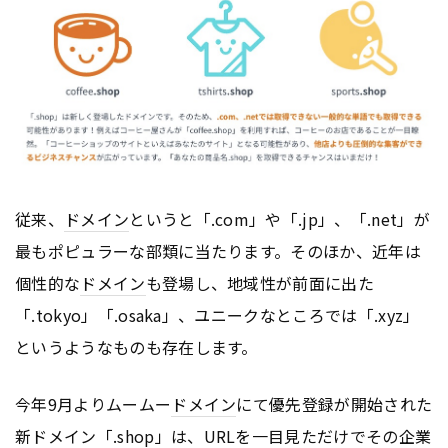
従来、
ドメイン
というと「.com」や「.jp」、「.net」が
最もポピュラーな部類に当たります。そのほか、近年は
個性的な
ドメイン
も登場し、地域性が前面に出た
「.tokyo」「.osaka」、ユニークなところでは「.xyz」
というようなものも存在します。
今年9月よりムームー
ドメイン
にて優先登録が開始された
新
ドメイン
「.shop」は、
URL
を一目見ただけでその企業