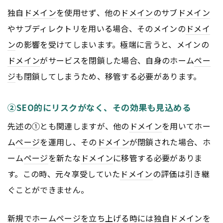
独自
ドメイン
を使用せず、他の
ドメイン
のサブ
ドメイン
やサブディレクトリを用いる場合、そのメインの
ドメイ
ン
の影響を受けてしまいます。極端に言うと、メインの
ドメイン
がサービスを閉鎖した場合、自身のホーム
ペー
ジ
も閉鎖してしまうため、移管する必要があります。
②SEO的にリスクがなく、その効果も見込める
先述の①とも関連しますが、他の
ドメイン
を用いてホー
ム
ページ
を運用し、その
ドメイン
が閉鎖された場合、ホ
ーム
ページ
を新たな
ドメイン
に移管する必要がありま
す。この時、元々享受していた
ドメイン
の評価は引き継
ぐことができません。
新規でホーム
ページ
を立ち上げる時には独自
ドメイン
を