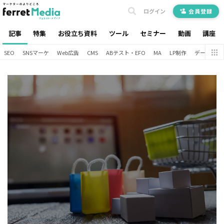
ログイン
会員登録
記事
特集
お役立ち資料
ツール
セミナー
動画
講座
SEO
SNSマーケ
Web広告
CMS
ABテスト・EFO
MA
LP制作
データ分析