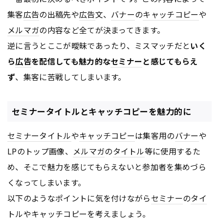
集客
広告
の出稿先や
広告
文、
バナー
の
キャッチコピー
や
メルマガ
の内容など全てが決まってきます。
逆に言うとここが曖昧であったり、ミスマッチだと
いく
ら
広告
を配信しても魅力的な
セミナー
と感じてもらえ
ず
、集客に苦戦してしまいます。
セミナータイトルとキャッチコピーを魅力的に
セミナー
タイトル
や
キャッチコピー
は集客用の
バナー
や
LPのトップ画像、
メルマガ
の
タイトル
等に使用するた
め、そこで魅力を感じてもらえないと参加者を集めづら
くなってしまいます。
以下のようなポイントに気を付けながら
セミナー
の
タイ
トル
や
キャッチコピー
を考えましょう。