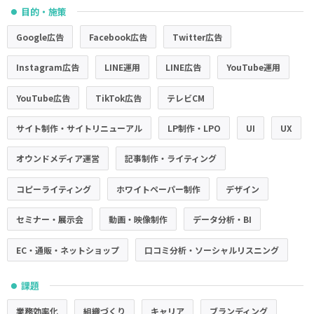
目的・施策
●
Google広告
Facebook広告
Twitter広告
Instagram広告
LINE運用
LINE広告
YouTube運用
YouTube広告
TikTok広告
テレビCM
サイト制作・サイトリニューアル
LP制作・LPO
UI
UX
オウンドメディア運営
記事制作・ライティング
コピーライティング
ホワイトペーパー制作
デザイン
セミナー・展示会
動画・映像制作
データ分析・BI
EC・通販・ネットショップ
口コミ分析・ソーシャルリスニング
課題
●
業務効率化
組織づくり
キャリア
ブランディング