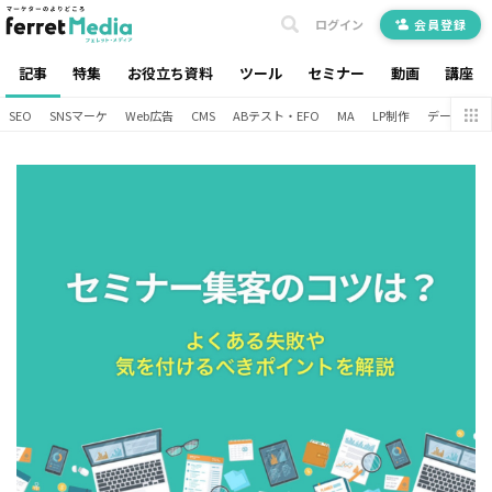
ログイン
会員登録
記事
特集
お役立ち資料
ツール
セミナー
動画
講座
SEO
SNSマーケ
Web広告
CMS
ABテスト・EFO
MA
LP制作
データ分析