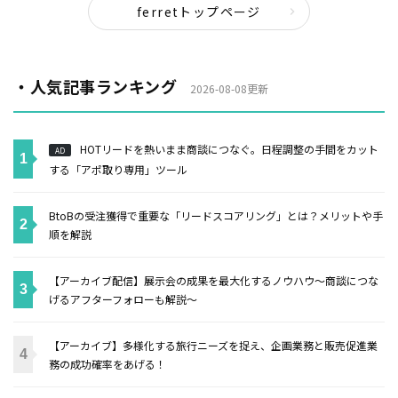
ferretトップページ
・人気記事ランキング
2026-08-08更新
HOTリードを熱いまま商談につなぐ。日程調整の手間をカット
AD
する「アポ取り専用」ツール
BtoBの受注獲得で重要な「リードスコアリング」とは？メリットや手
順を解説
【アーカイブ配信】展示会の成果を最大化するノウハウ～商談につな
げるアフターフォローも解説～
【アーカイブ】多様化する旅行ニーズを捉え、企画業務と販売促進業
務の成功確率をあげる！