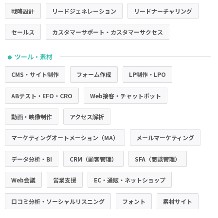
戦略設計
リードジェネレーション
リードナーチャリング
セールス
カスタマーサポート・カスタマーサクセス
ツール・素材
●
CMS・サイト制作
フォーム作成
LP制作・LPO
ABテスト・EFO・CRO
Web接客・チャットボット
動画・映像制作
アクセス解析
マーケティングオートメーション（MA）
メールマーケティング
データ分析・BI
CRM（顧客管理）
SFA（商談管理）
Web会議
営業支援
EC・通販・ネットショップ
口コミ分析・ソーシャルリスニング
フォント
素材サイト