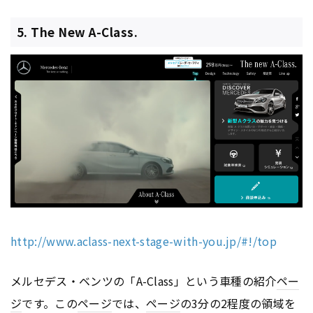
5. The New A-Class.
http://www.aclass-next-stage-with-you.jp/#!/top
メルセデス・ベンツの「A-Class」という車種の紹介
ペー
ジ
です。この
ページ
では、
ページ
の3分の2程度の領域を