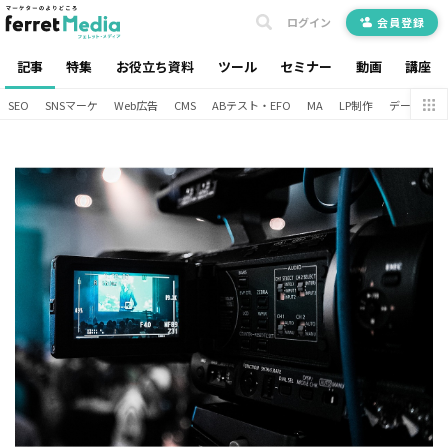
ログイン
会員登録
記事
特集
お役立ち資料
ツール
セミナー
動画
講座
SEO
SNSマーケ
Web広告
CMS
ABテスト・EFO
MA
LP制作
データ分析