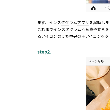
まず、インス
タグ
ラム
アプリ
を起動しま
これまでインス
タグ
ラムへ写真や動画を
るアイコンのうち中央の＋アイコンをタ
step2.