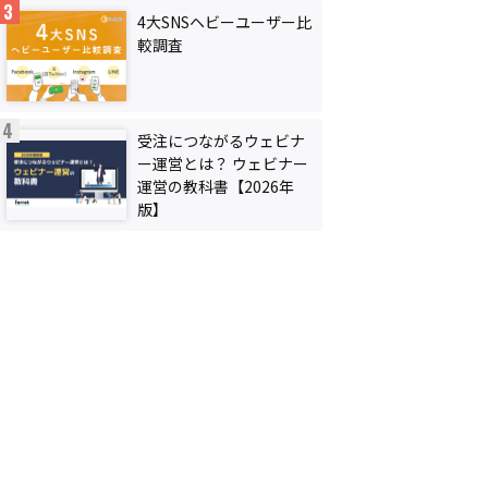
4大SNSヘビーユーザー比
較調査
受注につながるウェビナ
ー運営とは？ ウェビナー
運営の教科書【2026年
版】