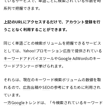
ているサービスで、単語ごとに検索されている件数を時
系列で把握できます。
上記の
URL
にアクセスするだけで、
アカウント
登録を行
うことなく利用することができます。
同じく単語ごとの検索ボリュームを把握できるサービス
としては、Yahoo!プロモーション
広告
で提供されている
キーワードアドバイスツール
や
Google
AdWordsのキー
ワードプランナーが挙げられます。
それらは、現在のキーワード検索ボリュームの数値を取
れるので、
広告
出稿や
SEO
の参考にするために利用され
ています。
一方
Google
トレンドは、「今検索されているキーワード