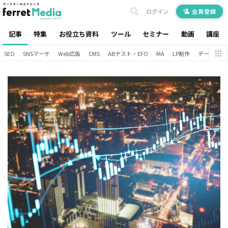
ログイン
会員登録
記事
特集
お役立ち資料
ツール
セミナー
動画
講座
SEO
SNSマーケ
Web広告
CMS
ABテスト・EFO
MA
LP制作
データ分析