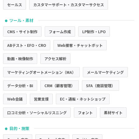
セールス
カスタマーサポート・カスタマーサクセス
ツール・素材
●
CMS・サイト制作
フォーム作成
LP制作・LPO
ABテスト・EFO・CRO
Web接客・チャットボット
動画・映像制作
アクセス解析
マーケティングオートメーション（MA）
メールマーケティング
データ分析・BI
CRM（顧客管理）
SFA（商談管理）
Web会議
営業支援
EC・通販・ネットショップ
口コミ分析・ソーシャルリスニング
フォント
素材サイト
目的・施策
●