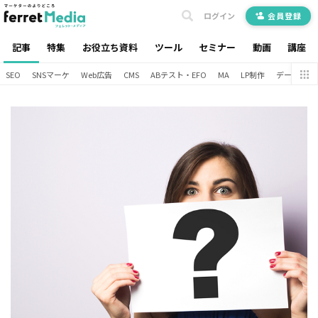
ログイン
会員登録
記事
特集
お役立ち資料
ツール
セミナー
動画
講座
SEO
SNSマーケ
Web広告
CMS
ABテスト・EFO
MA
LP制作
データ分析