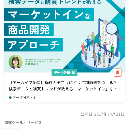
データ分析・BI
【アーカイブ配信】既存カテゴリにどう付加価値をつける？
検索データと購買トレンドが教える「マーケットイン」な商
品開発アプローチ
データ分析・BI
公開日: 2017年04月11日
関連ツール・サービス