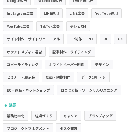
Google広告
Facebook広告
Twitter広告
Instagram広告
LINE運用
LINE広告
YouTube運用
YouTube広告
TikTok広告
テレビCM
サイト制作・サイトリニューアル
LP制作・LPO
UI
UX
オウンドメディア運営
記事制作・ライティング
コピーライティング
ホワイトペーパー制作
デザイン
セミナー・展示会
動画・映像制作
データ分析・BI
EC・通販・ネットショップ
口コミ分析・ソーシャルリスニング
課題
●
業務効率化
組織づくり
キャリア
ブランディング
プロジェクトマネジメント
タスク管理