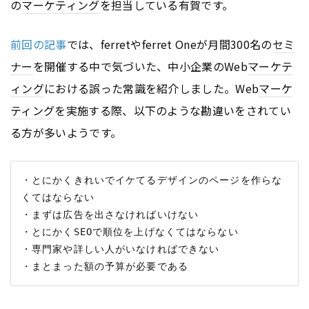
の
マーケティング
を担当している有賀です。
前回の記事
では、ferretやferret Oneが月間300名の
セミ
ナー
を開催する中で気づいた、中小企業のWeb
マーケテ
ィング
における誤った常識を紹介しました。Web
マーケ
ティング
を実施する際、以下のような勘違いをされてい
る方が多いようです。
・とにかくきれいでイケてるデザインのページを作らな
くてはならない

・まずは広告を出さなければいけない

・とにかくSEOで順位を上げなくてはならない

・専門家や詳しい人がいなければできない
