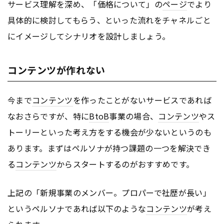
サービス理解を深め、「価格について」の
ページ
でより
具体的に検討してもらう、といった流れをチャネルごと
にイメージしてシナリオを設計しましょう。
コンテンツが作れない
今まで
コンテンツ
を作ったことがないサービスであれば
なおさらですが、特に
BtoB
事業の場合、
コンテンツ
やス
トーリーといった考え方をする機会が少ないというのも
あります。まずはペルソナが持つ課題の一つを解決でき
る
コンテンツ
からスタートするのがおすすめです。
上記の「新規事業のメンバー。プロパーで社歴が長い」
というペルソナであれば以下のような
コンテンツ
が考え