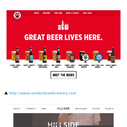
▲
http://www.camdentownbrewery.com