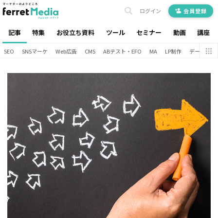
ログイン
会員登録
記事
特集
お役立ち資料
ツール
セミナー
動画
講座
SEO
SNSマーケ
Web広告
CMS
ABテスト・EFO
MA
LP制作
データ分析