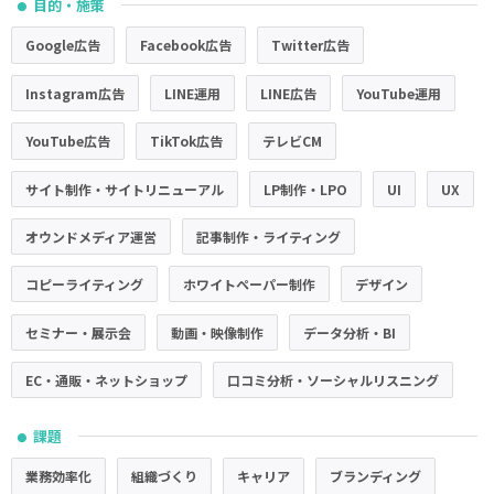
目的・施策
●
Google広告
Facebook広告
Twitter広告
Instagram広告
LINE運用
LINE広告
YouTube運用
YouTube広告
TikTok広告
テレビCM
サイト制作・サイトリニューアル
LP制作・LPO
UI
UX
オウンドメディア運営
記事制作・ライティング
コピーライティング
ホワイトペーパー制作
デザイン
セミナー・展示会
動画・映像制作
データ分析・BI
EC・通販・ネットショップ
口コミ分析・ソーシャルリスニング
課題
●
業務効率化
組織づくり
キャリア
ブランディング