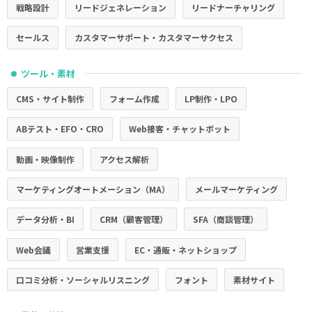
戦略設計
リードジェネレーション
リードナーチャリング
セールス
カスタマーサポート・カスタマーサクセス
ツール・素材
●
CMS・サイト制作
フォーム作成
LP制作・LPO
ABテスト・EFO・CRO
Web接客・チャットボット
動画・映像制作
アクセス解析
マーケティングオートメーション（MA）
メールマーケティング
データ分析・BI
CRM（顧客管理）
SFA（商談管理）
Web会議
営業支援
EC・通販・ネットショップ
口コミ分析・ソーシャルリスニング
フォント
素材サイト