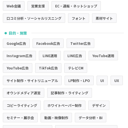
Web会議
営業支援
EC・通販・ネットショップ
口コミ分析・ソーシャルリスニング
フォント
素材サイト
目的・施策
●
Google広告
Facebook広告
Twitter広告
Instagram広告
LINE運用
LINE広告
YouTube運用
YouTube広告
TikTok広告
テレビCM
サイト制作・サイトリニューアル
LP制作・LPO
UI
UX
オウンドメディア運営
記事制作・ライティング
コピーライティング
ホワイトペーパー制作
デザイン
セミナー・展示会
動画・映像制作
データ分析・BI