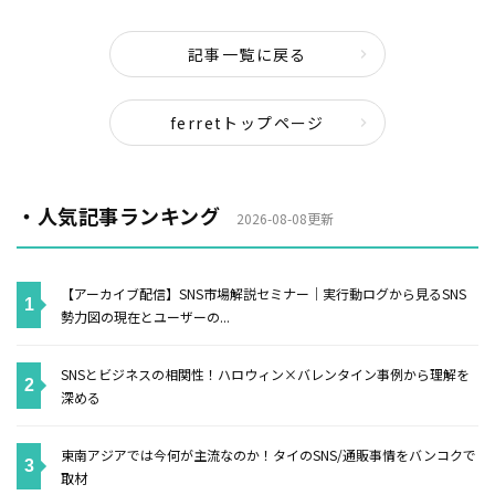
記事一覧に戻る
ferretトップページ
・人気記事ランキング
2026-08-08更新
【アーカイブ配信】SNS市場解説セミナー｜実行動ログから見るSNS
勢力図の現在とユーザーの...
SNSとビジネスの相関性！ハロウィン×バレンタイン事例から理解を
深める
東南アジアでは今何が主流なのか！タイのSNS/通販事情をバンコクで
取材