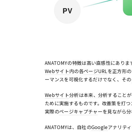
ANATOMYの特徴は高い直感性にありま
Webサイト
内の各
ページ
URL
を正方形の
ーマンスを可視化するだけでなく、その
Webサイト
分析は本来、分析することが
ために実施するものです。改善策を打つ
実際の
ページ
キャプチャ
ーを見ながら分
ANATOMYは、自社の
Google
アナリティ