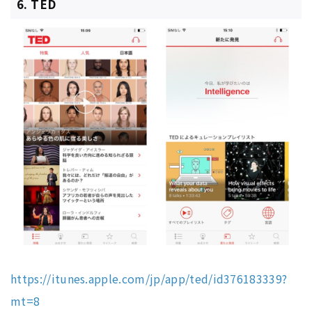
6. TED
https://itunes.apple.com/jp/app/ted/id376183339?
mt=8