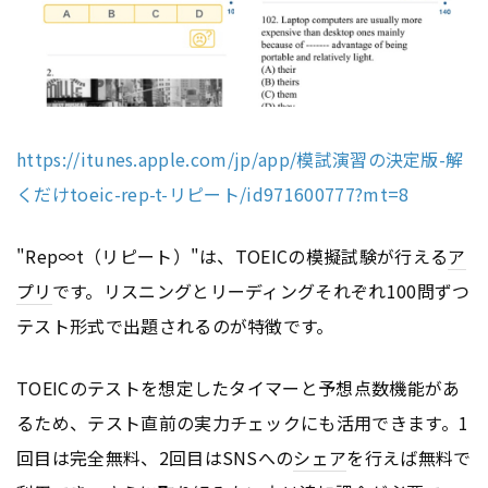
https://itunes.apple.com/jp/app/模試演習の決定版-解
くだけtoeic-rep-t-リピート/id971600777?mt=8
"Rep∞t（リピート）"は、TOEICの模擬試験が行える
ア
プリ
です。リスニングとリーディングそれぞれ100問ずつ
テスト形式で出題されるのが特徴です。
TOEICのテストを想定したタイマーと予想点数機能があ
るため、テスト直前の実力チェックにも活用できます。1
回目は完全無料、2回目はSNSへの
シェア
を行えば無料で