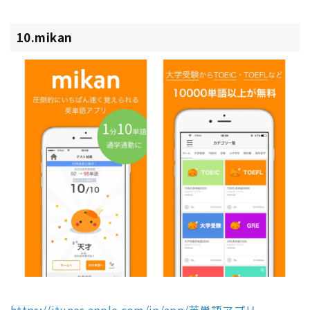
10.mikan
https://itunes.apple.com/jp/app/英単語アプリ-