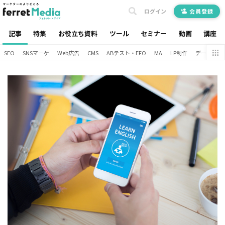
ログイン
会員登録
記事
特集
お役立ち資料
ツール
セミナー
動画
講座
SEO
SNSマーケ
Web広告
CMS
ABテスト・EFO
MA
LP制作
データ分析