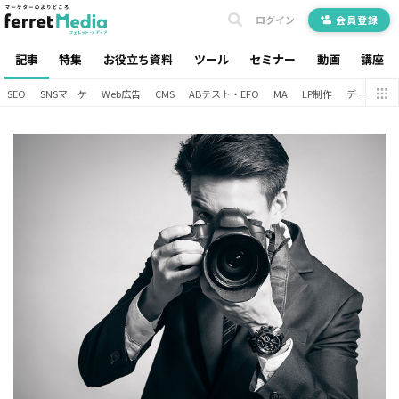
ログイン
会員登録
記事
特集
お役立ち資料
ツール
セミナー
動画
講座
SEO
SNSマーケ
Web広告
CMS
ABテスト・EFO
MA
LP制作
データ分析