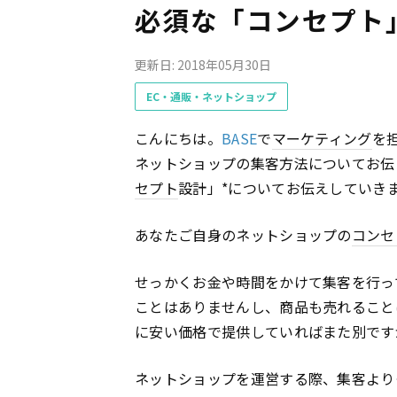
必須な「コンセプト
更新日: 2018年05月30日
EC・通販・ネットショップ
こんにちは。
BASE
で
マーケティング
を
ネットショップの集客方法についてお伝
セプト
設計」*についてお伝えしていき
あなたご自身のネットショップの
コンセ
せっかくお金や時間をかけて集客を行っ
ことはありませんし、商品も売れること
に安い価格で提供していればまた別です
ネットショップを運営する際、集客より