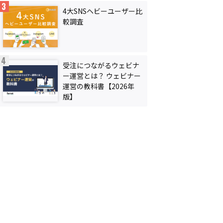
4大SNSヘビーユーザー比
較調査
受注につながるウェビナ
ー運営とは？ ウェビナー
運営の教科書【2026年
版】