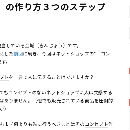
」の作り方３つのステップ
担当している金城（きんじょう）です。
えした
前回
に続き、今回はネットショップの*「
コン
ます。
プト
を一言で人に伝えることはできますか？
ても
コンセプト
のないネットショップに人は共感する
はありません。（他でも販売されている商品を圧倒的
が）
もまず何よりも先に行うべきことはその
コンセプト
作