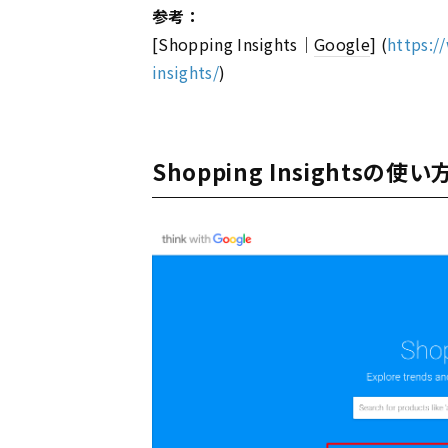
参考：
[Shopping Insights｜
Google
] (
https:/
insights/
)
Shopping Insightsの使い