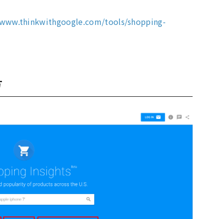
/www.thinkwithgoogle.com/tools/shopping-
方